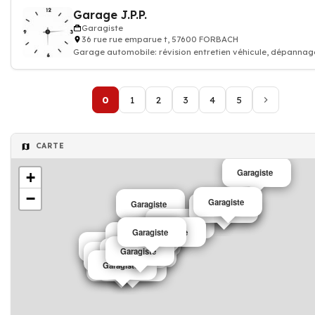
Garage J.P.P.
Garagiste
36 rue rue emparue t, 57600 FORBACH
Garage automobile: révision entretien véhicule, dépannag
réparation voiture carrosser
0
1
2
3
4
5
CARTE
Garagiste
+
−
Garagiste
Garagiste
Garagiste
Garagiste
Garagiste
Garagiste
Garagiste
Garagiste
Garagiste
Garagiste
Garagiste
Garagiste
Garagiste
Garagiste
Garagiste
Garagiste
Garagiste
Garagiste
Garagiste