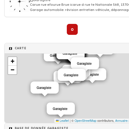
Garagiste
Carue rue efourue Brue icarue d rue te Nationale 568, 1
Garage automobile: révision entretien véhicule, dépannag
réparation voiture carrosser
0
CARTE
Garagiste
Garagiste
Garagiste
Garagiste
Garagiste
Garagiste
Garagiste
Garagiste
Garagiste
Garagiste
Garagiste
Garagiste
+
Garagiste
−
Garagiste
Garagiste
Garagiste
Garagiste
Garagiste
Garagiste
Garagiste
Leaflet
|
©
OpenStreetMap
contributors,
Annuaire-
BASE DE DONNÉE GARAGISTE