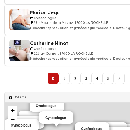
Marion Jegu
Gynécologue
98 r Moulin de la Mozay, 17000 LA ROCHELLE
Médecin: reproduction et gynécologie médicale, Docteur
Catherine Hinot
Gynécologue
226 av Carnot, 17000 LA ROCHELLE
Médecin: reproduction et gynécologie médicale, Docteur
0
1
2
3
4
5
CARTE
Gynécologue
+
Gynécologue
Gynécologue
−
Gynécologue
Gynécologue
Gynécologue
Gynécologue
Gynécologue
Gynécologue