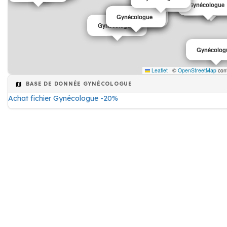
Gynécologu
Gynécologue
Gynécologue
Gynécologue
Gynécologu
Gynécologue
Gynécologue
Gynécologue
Gynécologue
Gynécolog
Leaflet
|
©
OpenStreetMap
cont
BASE DE DONNÉE GYNÉCOLOGUE
Achat fichier Gynécologue -20%