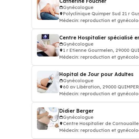
Catherine Foucher
Gynécologue
Polyclinique Quimper Sud 21 r G
Médecin: reproduction et gynécol
Centre Hospitalier spécialisé 
Gynécologue
1 r Etienne Gourmelen, 29000 Q
Médecin: reproduction et gynécol
Hopital de Jour pour Adultes
Gynécologue
60 av Libération, 29000 QUIMPER
Médecin: reproduction et gynécol
Didier Berger
Gynécologue
Centre Hospitalier de Cornouaill
Médecin: reproduction et gynécol