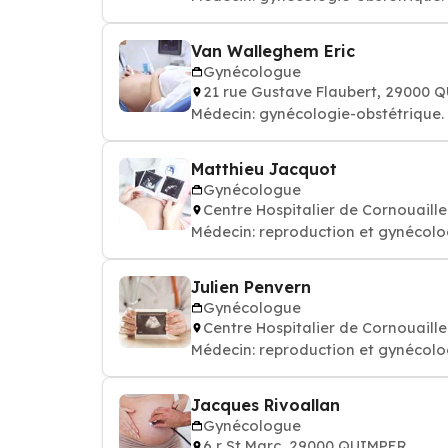
Van Walleghem Eric
Gynécologue
21 rue Gustave Flaubert, 29000 
Médecin: gynécologie-obstétrique
Matthieu Jacquot
Gynécologue
Centre Hospitalier de Cornouaill
Médecin: reproduction et gynécol
Julien Penvern
Gynécologue
Centre Hospitalier de Cornouaill
Médecin: reproduction et gynécol
Jacques Rivoallan
Gynécologue
6 r St Marc, 29000 QUIMPER