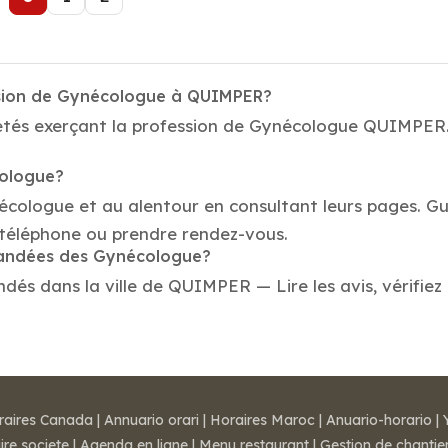
ssion de Gynécologue à QUIMPER?
étés exerçant la profession de Gynécologue QUIMPER. 
cologue?
écologue et au alentour en consultant leurs pages. Gu
éléphone ou prendre rendez-vous.
mmandées des Gynécologue?
s dans la ville de QUIMPER — Lire les avis, vérifiez l
raires Canada
|
Annuario orari
|
Horaires Maroc
|
Anuario-horario
|
ire societe
|
Agenda en ligne
|
Menu restaurant
|
Gestion de chantie