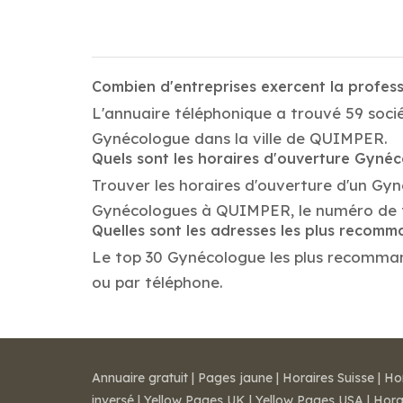
Combien d'entreprises exercent la profe
L'annuaire téléphonique a trouvé 59 soci
Gynécologue dans la ville de QUIMPER.
Quels sont les horaires d'ouverture Gyné
Trouver les horaires d'ouverture d'un Gyn
Gynécologues à QUIMPER, le numéro de t
Quelles sont les adresses les plus reco
Le top 30 Gynécologue les plus recommandé
ou par téléphone.
Annuaire gratuit
|
Pages jaune
|
Horaires Suisse
|
Ho
inversé
|
Yellow Pages UK
|
Yellow Pages USA
|
Hora