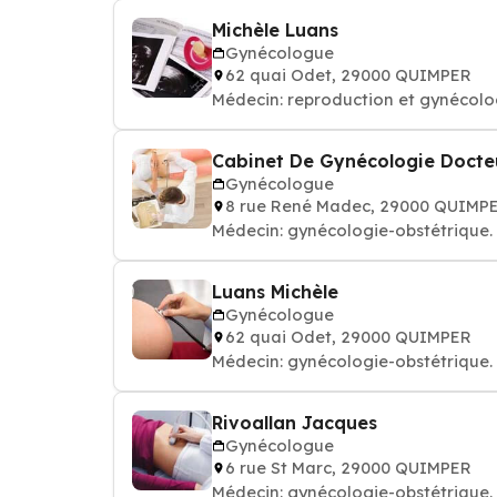
Michèle Luans
Gynécologue
62 quai Odet, 29000 QUIMPER
Médecin: reproduction et gynécol
Cabinet De Gynécologie Docte
Gynécologue
8 rue René Madec, 29000 QUIMP
Médecin: gynécologie-obstétrique
Luans Michèle
Gynécologue
62 quai Odet, 29000 QUIMPER
Médecin: gynécologie-obstétrique
Rivoallan Jacques
Gynécologue
6 rue St Marc, 29000 QUIMPER
Médecin: gynécologie-obstétrique