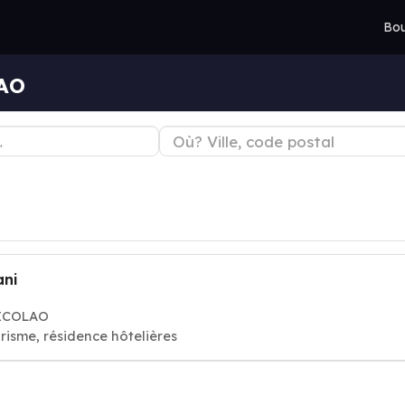
Bou
LAO
ani
NICOLAO
risme, résidence hôtelières