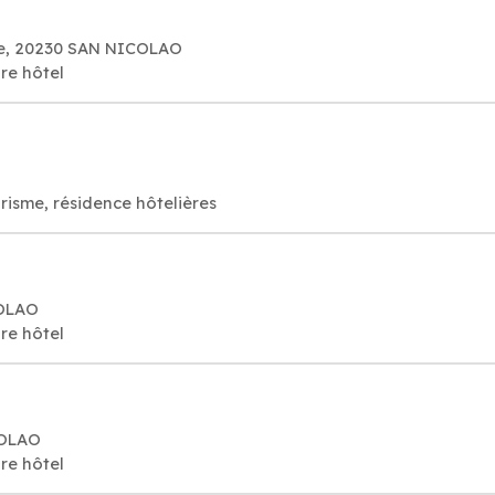
age, 20230 SAN NICOLAO
re hôtel
O
risme, résidence hôtelières
COLAO
re hôtel
COLAO
re hôtel