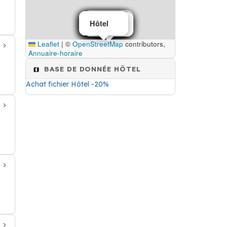
Hôtel
Hôtel
Hôtel
Hôtel
Hôtel
Hôtel
Hôtel
Hôtel
Hôtel
Hôtel
Leaflet
|
©
OpenStreetMap
contributors,
Annuaire-horaire
BASE DE DONNÉE HÔTEL
Achat fichier Hôtel -20%