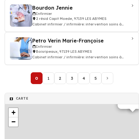
Bourdon Jennie
Infirmier
2 résid Capit Moede, 97139 LES ABYMES
Cabinet infirmier / infirmière: intervention soins à
domicile
Petro Verin Marie-Françoise
Infirmier
Boisripeaux, 97139 LES ABYMES
Cabinet infirmier / infirmière: intervention soins à
domicile
0
1
2
3
4
5
CARTE
Infirmier
+
−