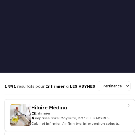
1 891
résultats pour
Infirmier
à
LES ABYMES
Hilaire Médina
Infirmier
impasse Sorel Mayoute, 97139 LES ABYMES
Cabinet infirmier / infirmière: intervention soins à
domicile