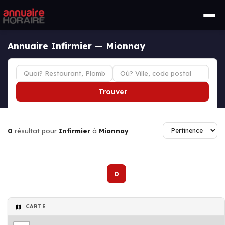
Annuaire Infirmier — Mionnay
Trouver
0
résultat pour
Infirmier
à
Mionnay
0
CARTE