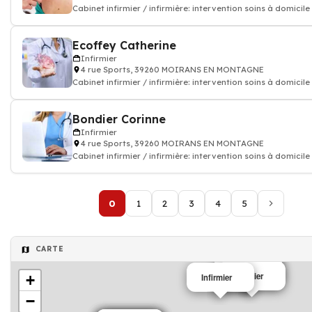
Cabinet infirmier / infirmière: intervention soins à domicile
Ecoffey Catherine
Infirmier
4 rue Sports, 39260 MOIRANS EN MONTAGNE
Cabinet infirmier / infirmière: intervention soins à domicile
Bondier Corinne
Infirmier
4 rue Sports, 39260 MOIRANS EN MONTAGNE
Cabinet infirmier / infirmière: intervention soins à domicile
0
1
2
3
4
5
CARTE
Infirmier
Infirmier
Infirmier
+
Infirmier
−