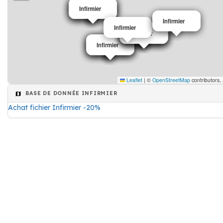
Infirmier
Infirmier
Infirmier
Infirmier
Infirmier
Infirmier
Infirmier
Infirmier
Infirmier
Infirmier
Infirmier
Infirmier
Infirmier
Infirmier
Infirmier
Infirmier
Leaflet
|
©
OpenStreetMap
contributors,
BASE DE DONNÉE INFIRMIER
Achat fichier Infirmier -20%