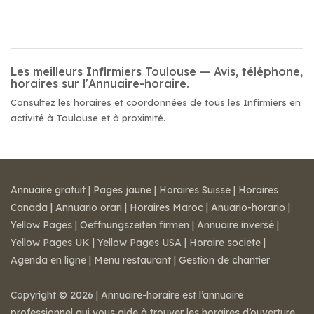
Les meilleurs Infirmiers Toulouse — Avis, téléphone,
horaires sur l'Annuaire-horaire.
Consultez les horaires et coordonnées de tous les Infirmiers en
activité à Toulouse et à proximité.
Annuaire gratuit
|
Pages jaune
|
Horaires Suisse
|
Horaires
Canada
|
Annuario orari
|
Horaires Maroc
|
Anuario-horario
|
Yellow Pages
|
Oeffnungszeiten firmen
|
Annuaire inversé
|
Yellow Pages UK
|
Yellow Pages USA
|
Horaire societe
|
Agenda en ligne
|
Menu restaurant
|
Gestion de chantier
Copyright © 2026 | Annuaire-horaire est l’annuaire
professionnel qui vous aide à trouver les horaires d’ouverture