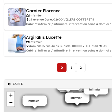
Garnier Florence
Infirmier
14 avenue Gare, 02600 VILLERS COTTERETS
Cabinet infirmier / infirmière: intervention soins à domicile
Argirakis Lucette
Infirmier
domicile85 rue Jules Guesde, 08000 VILLERS SEMEUSE
Cabinet infirmier / infirmière: intervention soins à domicile
0
1
2
CARTE
Infirmier
Infirmier
Infirmier
Infirmier
Infirmier
Infirmier
Infirmier
Infirmier
Infirmier
+
Infirmier
Infirmier
Infirmier
Infirmier
Infirmier
Infirmier
Infirmier
Infirmier
Infirmier
−