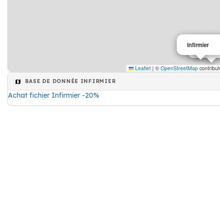
Infirmier
Infirmier
Leaflet
|
©
OpenStreetMap
contribut
BASE DE DONNÉE INFIRMIER
Achat fichier Infirmier -20%