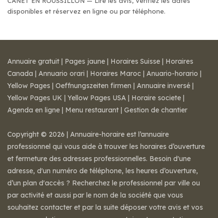
CANET EN ROUSSILLON — Lire les avis, vérifiez les dates
disponibles et réservez en ligne ou par téléphone.
Annuaire gratuit
|
Pages jaune
|
Horaires Suisse
|
Horaires
Canada
|
Annuario orari
|
Horaires Maroc
|
Anuario-horario
|
Yellow Pages
|
Oeffnungszeiten firmen
|
Annuaire inversé
|
Yellow Pages UK
|
Yellow Pages USA
|
Horaire societe
|
Agenda en ligne
|
Menu restaurant
|
Gestion de chantier
Copyright © 2026 | Annuaire-horaire est l’annuaire
professionnel qui vous aide à trouver les horaires d’ouverture
et fermeture des adresses professionnelles. Besoin d'une
adresse, d'un numéro de téléphone, les heures d’ouverture,
d’un plan d'accès ? Recherchez le professionnel par ville ou
par activité et aussi par le nom de la société que vous
souhaitez contacter et par la suite déposer votre avis et vos