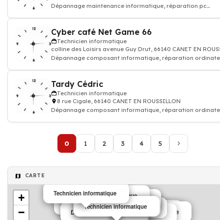
Dépannage maintenance informatique, réparation pc
portable, installation logiciel antivi
Cyber café Net Game 66
Technicien informatique
colline des Loisirs avenue Guy Drut, 66140 CANET EN ROU
Dépannage composant informatique, réparation ordinate
pc
Tardy Cédric
Technicien informatique
8 rue Cigale, 66140 CANET EN ROUSSILLON
Dépannage composant informatique, réparation ordinate
pc
0
1
2
3
4
5
CARTE
Technicien informatique
Informatique
+
Technicien informatique
Informatique
Dépannage informatique
Informatique
Dépannage informatique
Technicien informatique
Informatique
Informatique
Technicien informatique
−
Informatique
Informatique
Dépannage informatique
Technicien informatique
Informatique