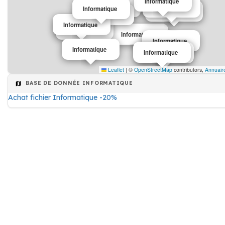
Informatique
Informatique
Informatique
Informatique
Informatique
Informatique
Informatique
Informatique
Informatique
Informatique
Informatique
Informatique
Informatique
Leaflet
|
©
OpenStreetMap
contributors,
Annuair
BASE DE DONNÉE INFORMATIQUE
Achat fichier Informatique -20%