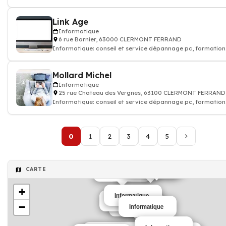
logiciel informatique
Link Age
Informatique
6 rue Barnier, 63000 CLERMONT FERRAND
Informatique: conseil et service dépannage pc, formation
logiciel informatique
Mollard Michel
Informatique
25 rue Chateau des Vergnes, 63100 CLERMONT FERRAND
Informatique: conseil et service dépannage pc, formation
logiciel informatique
0
1
2
3
4
5
Informatique
Informatique
CARTE
Informatique
+
Informatique
Informatique
−
Informatique
Informatique