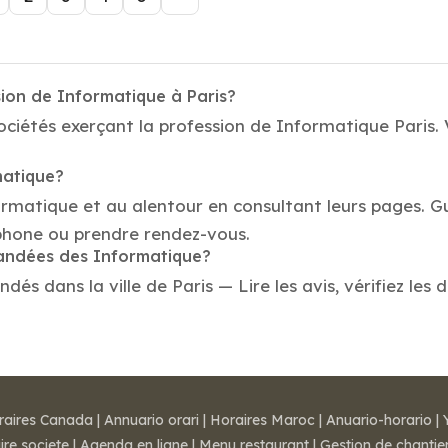
ion de Informatique à Paris?
ciétés exerçant la profession de Informatique Paris. V
matique?
ormatique et au alentour en consultant leurs pages. G
phone ou prendre rendez-vous.
mandées des Informatique?
s dans la ville de Paris — Lire les avis, vérifiez les 
raires Canada
|
Annuario orari
|
Horaires Maroc
|
Anuario-horario
|
ire societe
|
Agenda en ligne
|
Menu restaurant
|
Gestion de chantie