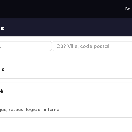
Bou
is
is
éé
e, réseau, logiciel, internet