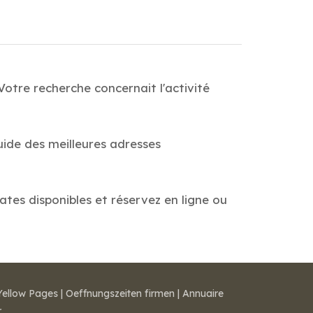
otre recherche concernait l'activité
uide des meilleures adresses
dates disponibles et réservez en ligne ou
Yellow Pages
|
Oeffnungszeiten firmen
|
Annuaire
r