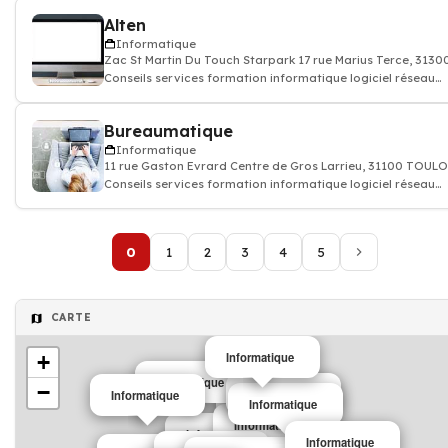
Alten
Informatique
Zac St Martin Du Touch Starpark 17 rue Marius Terce, 31
Conseils services formation informatique logiciel réseau
internet
Bureaumatique
Informatique
11 rue Gaston Evrard Centre de Gros Larrieu, 31100 TOUL
Conseils services formation informatique logiciel réseau
internet
0
1
2
3
4
5
CARTE
Informatique
+
Informatique
−
Informatique
Informatique
Informatique
Informatique
Informatique
Informatique
Informatique
Informatique