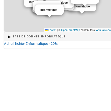
Informatique
Informatique
Informatique
Informatique
Informatique
Informatique
Informatique
Informatique
Informatique
Informatique
Leaflet
|
©
OpenStreetMap
contributors,
Annuaire-ho
BASE DE DONNÉE INFORMATIQUE
Achat fichier Informatique -20%