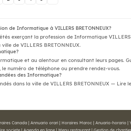
ssion de Informatique à VILLERS BRETONNEUX?
ciétés exerçant la profession de Informatique VILL
 la ville de VILLERS BRETONNEUX.
matique?
ormatique et au alentour en consultant leurs pages. G
e numéro de téléphone ou prendre rendez-vous.
mandées des Informatique?
dés dans la ville de VILLERS BRETONNEUX — Lire les av
raires Canada
|
Annuario orari
|
Horaires Maroc
|
Anuario-horario
|
ire societe
|
Agenda en ligne
|
Menu restaurant
|
Gestion de chantie