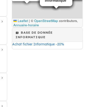
Informatique
Informatique
Informatique
Informatique
Leaflet
|
©
OpenStreetMap
contributors,
Annuaire-horaire
BASE DE DONNÉE
INFORMATIQUE
Achat fichier Informatique -20%