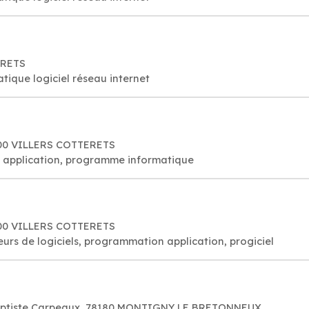
ERETS
tique logiciel réseau internet
600 VILLERS COTTERETS
s, application, programme informatique
600 VILLERS COTTERETS
rs de logiciels, programmation application, progiciel
Baptiste Carpeaux, 78180 MONTIGNY LE BRETONNEUX