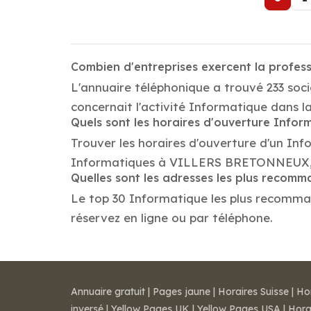
Combien d'entreprises exercent la profe
L'annuaire téléphonique a trouvé 233 so
concernait l'activité Informatique dans
Quels sont les horaires d'ouverture Infor
Trouver les horaires d'ouverture d'un Inf
Informatiques à VILLERS BRETONNEUX, l
Quelles sont les adresses les plus recom
Le top 30 Informatique les plus recomman
réservez en ligne ou par téléphone.
Annuaire gratuit
|
Pages jaune
|
Horaires Suisse
|
Ho
inversé
|
Yellow Pages UK
|
Yellow Pages USA
|
Hora