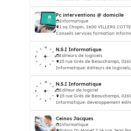
Pc interventions @ domicile
Informatique
1 sq Chopin, 2600 VILLERS COTT
Conseils services formation informa
N.S.I Informatique
Editeurs de logiciels
25 rue Grés de Beauchamps, 02
Informatique: éditeurs de logiciel
N.S.I Informatique
Editeur de logiciel
25 rue Grés de Beauchamps, 02
Informatique: développement éditeu
Ceinos Jacques
Informatique
Patios Du Manet 2 14 rue Jean 