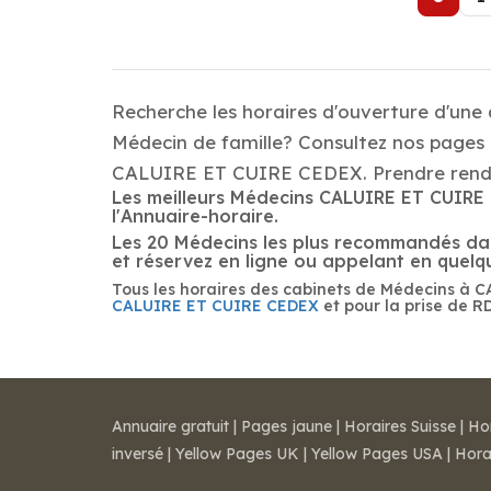
Recherche les horaires d'ouverture d'une
Médecin de famille? Consultez nos pages d
CALUIRE ET CUIRE CEDEX. Prendre rendez
Les meilleurs Médecins CALUIRE ET CUIRE 
l'Annuaire-horaire.
Les 20 Médecins les plus recommandés dans
et réservez en ligne ou appelant en quel
Tous les horaires des cabinets de Médecins à 
CALUIRE ET CUIRE CEDEX
et pour la prise de R
Annuaire gratuit
|
Pages jaune
|
Horaires Suisse
|
Ho
inversé
|
Yellow Pages UK
|
Yellow Pages USA
|
Hora