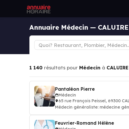
Annuaire Médecin — CALUIR
1 140
résultats pour
Médecin
à
CALUIRE
Pantaléon Pierre
Médecin
65 rue François Peissel, 69300 C
Médecin généraliste: médecine gén
Feuvrier-Romand Hélène
Médecin