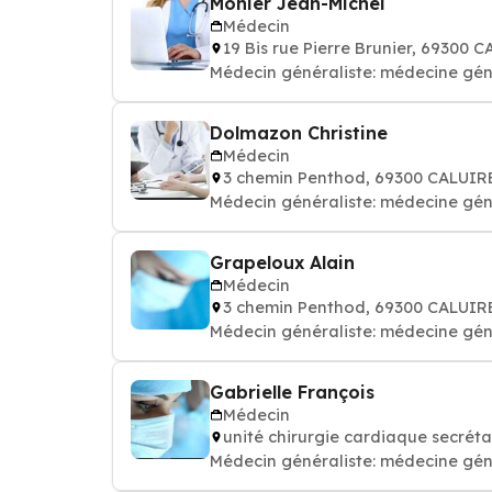
Monier Jean-Michel
Médecin
19 Bis rue Pierre Brunier, 69300
Médecin généraliste: médecine gén
Dolmazon Christine
Médecin
3 chemin Penthod, 69300 CALUIR
Médecin généraliste: médecine gén
Grapeloux Alain
Médecin
3 chemin Penthod, 69300 CALUIR
Médecin généraliste: médecine gén
Gabrielle François
Médecin
unité chirurgie cardiaque secrét
Médecin généraliste: médecine gén