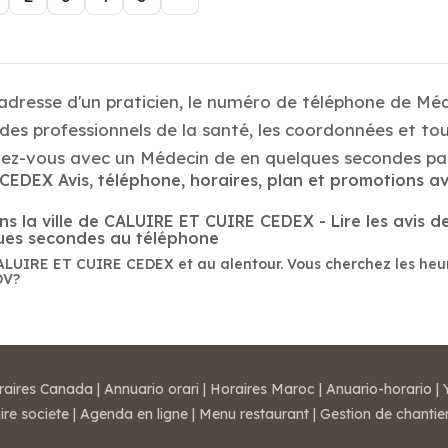
 adresse d'un praticien, le numéro de téléphone de Mé
es professionnels de la santé, les coordonnées et tou
-vous avec un Médecin de en quelques secondes par
CEDEX Avis, téléphone, horaires, plan et promotions a
 la ville de CALUIRE ET CUIRE CEDEX - Lire les avis des
ques secondes au téléphone
CALUIRE ET CUIRE CEDEX et au alentour. Vous cherchez les heu
DV?
raires Canada
|
Annuario orari
|
Horaires Maroc
|
Anuario-horario
|
ire societe
|
Agenda en ligne
|
Menu restaurant
|
Gestion de chantie