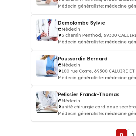
Médecin généraliste: médecine gén
Demolombe Sylvie
Médecin
3 chemin Penthod, 69300 CALUIR
Médecin généraliste: médecine gén
Poussardin Bernard
Médecin
100 rue Coste, 69300 CALUIRE ET
Médecin généraliste: médecine gén
Pelissier Franck-Thomas
Médecin
unité chirurgie cardiaque secrét
Médecin généraliste: médecine gén
0
1