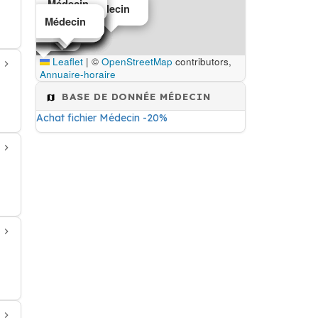
Médecin
Médecin
Médecin
Médecin
Médecin
Médecin
Médecin
Médecin
Médecin
Médecin
Médecin
Médecin
Médecin
Médecin
Leaflet
|
©
OpenStreetMap
contributors,
Annuaire-horaire
BASE DE DONNÉE MÉDECIN
Achat fichier Médecin -20%