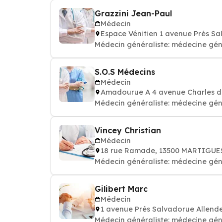
Grazzini Jean-Paul
Médecin
Espace Vénitien 1 avenue Prés S
Médecin généraliste: médecine gén
S.O.S Médecins
Médecin
Amadourue A 4 avenue Charles d
Médecin généraliste: médecine gén
Vincey Christian
Médecin
18 rue Ramade, 13500 MARTIGUE
Médecin généraliste: médecine gén
Gilibert Marc
Médecin
1 avenue Prés Salvadorue Allen
Médecin généraliste: médecine gén