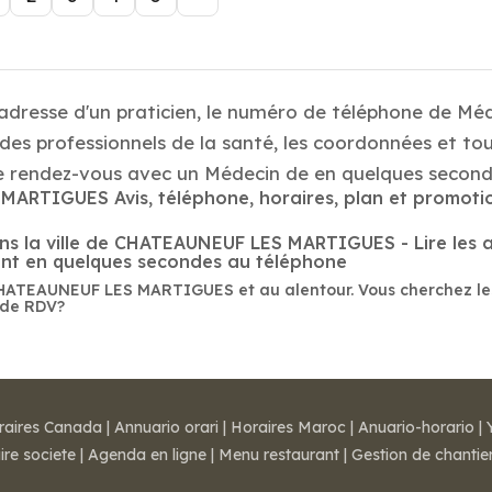
 adresse d'un praticien, le numéro de téléphone de Mé
es professionnels de la santé, les coordonnées et tou
ndez-vous avec un Médecin de en quelques seconde
ARTIGUES Avis, téléphone, horaires, plan et promotio
 la ville de CHATEAUNEUF LES MARTIGUES - Lire les avi
lant en quelques secondes au téléphone
CHATEAUNEUF LES MARTIGUES et au alentour. Vous cherchez le
 de RDV?
raires Canada
|
Annuario orari
|
Horaires Maroc
|
Anuario-horario
|
ire societe
|
Agenda en ligne
|
Menu restaurant
|
Gestion de chantie