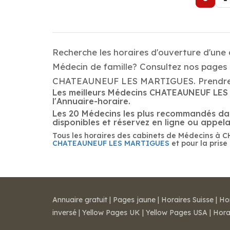
Recherche les horaires d'ouverture d'une
Médecin de famille? Consultez nos pages d
CHATEAUNEUF LES MARTIGUES. Prendre re
Les meilleurs Médecins CHATEAUNEUF LES M
l'Annuaire-horaire.
Les 20 Médecins les plus recommandés dans
disponibles et réservez en ligne ou appe
Tous les horaires des cabinets de Médecins à 
CHATEAUNEUF LES MARTIGUES
et pour la prise
Annuaire gratuit
|
Pages jaune
|
Horaires Suisse
|
Ho
inversé
|
Yellow Pages UK
|
Yellow Pages USA
|
Hora