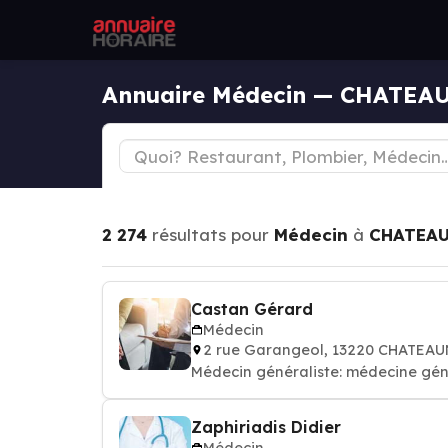
Annuaire Médecin — CHATE
2 274
résultats pour
Médecin
à
CHATEAU
Castan Gérard
Médecin
2 rue Garangeol, 13220 CHATEA
Médecin généraliste: médecine gén
Zaphiriadis Didier
Médecin