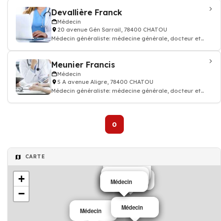
Devallière Franck
Médecin
20 avenue Gén Sarrail, 78400 CHATOU
Médecin généraliste: médecine générale, docteur et
médecin traitant
Meunier Francis
Médecin
5 A avenue Aligre, 78400 CHATOU
Médecin généraliste: médecine générale, docteur et
médecin traitant
0
CARTE
Médecin
+
Médecin
Médecin
Médecin
Médecin
Médecin
−
Médecin
Médecin
Médecin