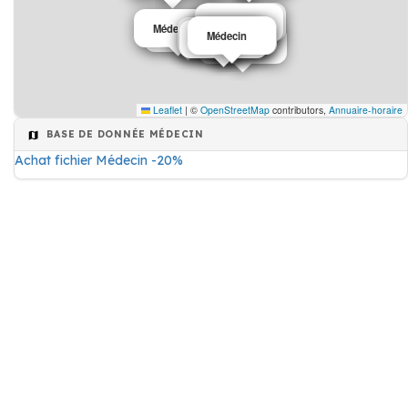
Médecin
Médecin
Médecin
Médecin
Médecin
Médecin
Médecin
Médecin
Médecin
Médecin
Médecin
Leaflet
|
©
OpenStreetMap
contributors,
Annuaire-horaire
BASE DE DONNÉE MÉDECIN
Achat fichier Médecin -20%