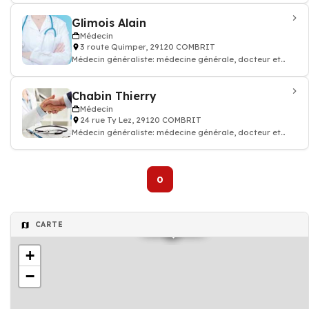
Glimois Alain
Médecin
3 route Quimper, 29120 COMBRIT
Médecin généraliste: médecine générale, docteur et
médecin traitant
Chabin Thierry
Médecin
24 rue Ty Lez, 29120 COMBRIT
Médecin généraliste: médecine générale, docteur et
médecin traitant
0
Médecin
Médecin
CARTE
+
−