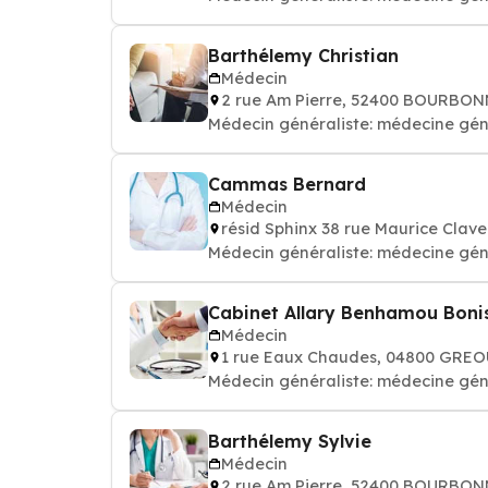
Barthélemy Christian
Médecin
2 rue Am Pierre, 52400 BOURBON
Médecin généraliste: médecine gén
Cammas Bernard
Médecin
résid Sphinx 38 rue Maurice Cla
Médecin généraliste: médecine gén
Cabinet Allary Benhamou Boni
Médecin
1 rue Eaux Chaudes, 04800 GRE
Médecin généraliste: médecine gén
Barthélemy Sylvie
Médecin
2 rue Am Pierre, 52400 BOURBON