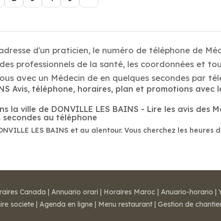
 adresse d'un praticien, le numéro de téléphone de Mé
es professionnels de la santé, les coordonnées et tou
s avec un Médecin de en quelques secondes par tél
S Avis, téléphone, horaires, plan et promotions avec 
la ville de DONVILLE LES BAINS - Lire les avis des Méd
s secondes au téléphone
ONVILLE LES BAINS et au alentour. Vous cherchez les heures d
raires Canada
|
Annuario orari
|
Horaires Maroc
|
Anuario-horario
|
ire societe
|
Agenda en ligne
|
Menu restaurant
|
Gestion de chantie