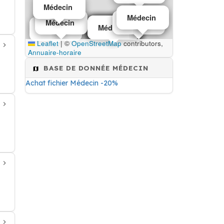
Médecin
Médecin
Médecin
Médecin
Médecin
Médecin
Médecin
Médecin
Médecin
Médecin
Médecin
Leaflet
|
©
OpenStreetMap
contributors,
Annuaire-horaire
BASE DE DONNÉE MÉDECIN
Achat fichier Médecin -20%