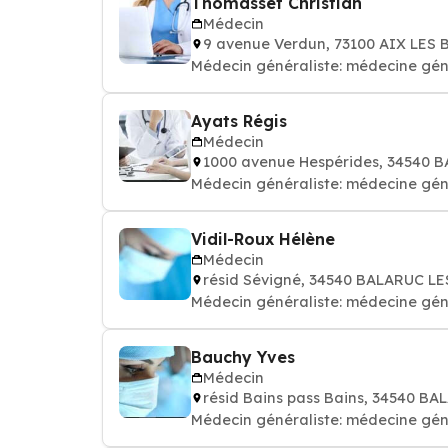
Thomasset Christian
Médecin
9 avenue Verdun, 73100 AIX LES 
Médecin généraliste: médecine gén
Ayats Régis
Médecin
1000 avenue Hespérides, 34540 
Médecin généraliste: médecine gén
Vidil-Roux Hélène
Médecin
résid Sévigné, 34540 BALARUC L
Médecin généraliste: médecine gén
Bauchy Yves
Médecin
résid Bains pass Bains, 34540 B
Médecin généraliste: médecine gén