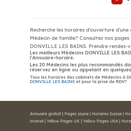
Recherche les horaires d'ouverture d'une
Médecin de famille? Consultez nos pages d
DONVILLE LES BAINS. Prendre rendez-vou
Les meilleurs Médecins DONVILLE LES BAIN
l'Annuaire-horaire.
Les 20 Médecins les plus recommandés dans 
réservez en ligne ou appelant en quelque
Tous les horaires des cabinets de Médecins à D
DONVILLE LES BAINS
et pour la prise de RDV?
Annuaire gratuit
|
Pages jaune
|
Horaires Suisse
|
Ho
inversé
|
Yellow Pages UK
|
Yellow Pages USA
|
Hora