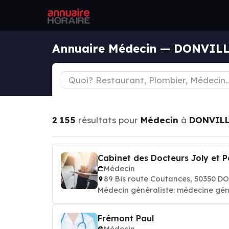
Annuaire Médecin — DONVIL
2 155
résultats pour
Médecin
à
DONVILL
Cabinet des Docteurs Joly et P
Médecin
89 Bis route Coutances, 50350 D
Médecin généraliste: médecine gén
Frémont Paul
Médecin