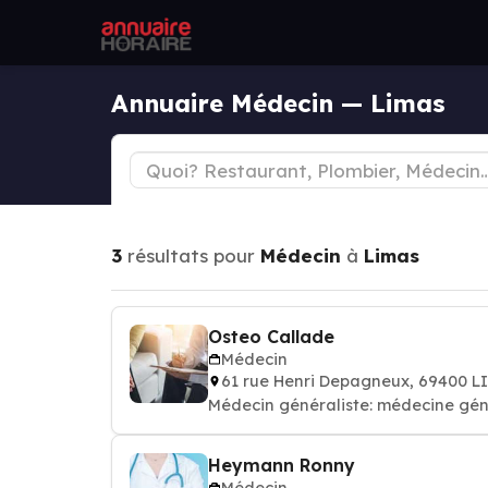
Annuaire Médecin — Limas
3
résultats pour
Médecin
à
Limas
Osteo Callade
Médecin
61 rue Henri Depagneux, 69400 L
Médecin généraliste: médecine gén
Heymann Ronny
Médecin