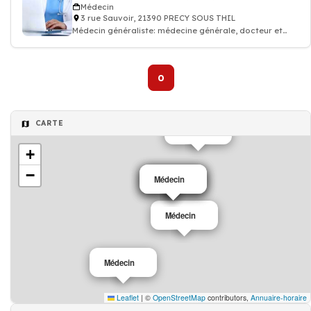
Médecin
3 rue Sauvoir, 21390 PRECY SOUS THIL
Médecin généraliste: médecine générale, docteur et
médecin traitant
0
CARTE
Médecin
+
−
Médecin
Médecin
Médecin
Médecin
Médecin
Leaflet
|
©
OpenStreetMap
contributors,
Annuaire-horaire