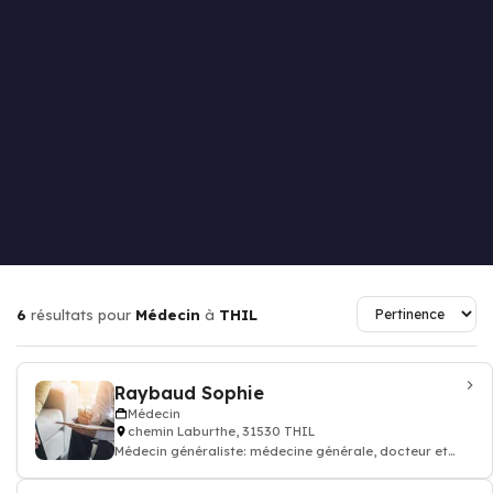
6
résultats pour
Médecin
à
THIL
Raybaud Sophie
Médecin
chemin Laburthe, 31530 THIL
Médecin généraliste: médecine générale, docteur et
médecin traitant