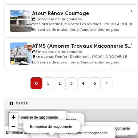
Atout Rénov Courtage
Entreprise de maçonnerie
zone artisanale rue Greffe Les Rivauds, 17000 LA ROCHELL
Entreprise de maconnerie, Annuaire des maçons
ATMS (Amorim Travaux Maçonnerie Services)
Entreprise de maçonnerie
46 avenue Denfert Rochereau, 17000 LA ROCHELLE
Entreprise de maconnerie, Annuaire des maçons
0
1
2
3
4
5
CARTE
+
Entreprise de maçonnerie
Entreprise de maçonnerie
Maçonnerie
Entreprise de maçonnerie
Entreprise de maçonnerie
−
Entreprise de maçonnerie
Entreprise de maçonnerie
Entreprise de maçonnerie
Entreprise de maçonnerie
Entreprise de maçonnerie
Maçonnerie
Entreprise de maçonnerie
Entreprise de maçonnerie
Maçonnerie