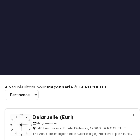
4 531
résultats pour
Maçonnerie
à
LA ROCHELLE
Delaruelle (Eurl)
Maçonnerie
148 boulevard Emile Delmas, 17000 LA ROCHELLE
Travaux de maçonnerie: Carrelage, Plâtrerie-peinture
carrelage construction mur porteur,