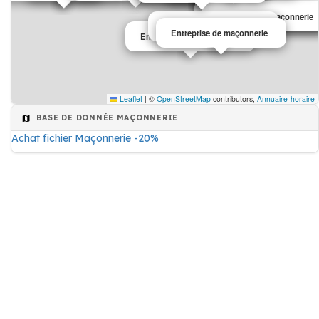
Entreprise de maçonnerie
Entreprise de maçonnerie
Entreprise de maçonnerie
Entreprise de maçonnerie
Entreprise de maçonnerie
Entreprise de maçonnerie
Leaflet
|
©
OpenStreetMap
contributors,
Annuaire-horaire
BASE DE DONNÉE MAÇONNERIE
Achat fichier Maçonnerie -20%