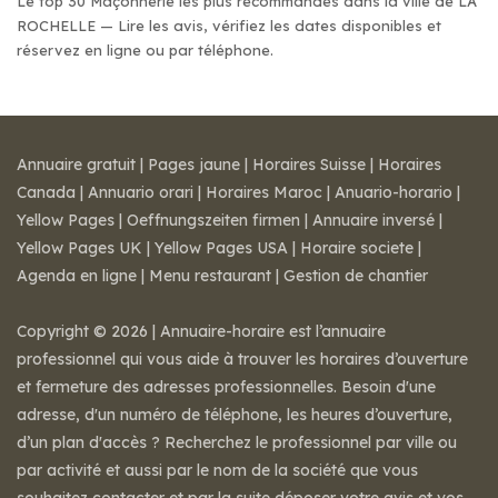
Le top 30 Maçonnerie les plus recommandés dans la ville de LA
ROCHELLE — Lire les avis, vérifiez les dates disponibles et
réservez en ligne ou par téléphone.
Annuaire gratuit
|
Pages jaune
|
Horaires Suisse
|
Horaires
Canada
|
Annuario orari
|
Horaires Maroc
|
Anuario-horario
|
Yellow Pages
|
Oeffnungszeiten firmen
|
Annuaire inversé
|
Yellow Pages UK
|
Yellow Pages USA
|
Horaire societe
|
Agenda en ligne
|
Menu restaurant
|
Gestion de chantier
Copyright © 2026 | Annuaire-horaire est l’annuaire
professionnel qui vous aide à trouver les horaires d’ouverture
et fermeture des adresses professionnelles. Besoin d'une
adresse, d'un numéro de téléphone, les heures d’ouverture,
d’un plan d'accès ? Recherchez le professionnel par ville ou
par activité et aussi par le nom de la société que vous