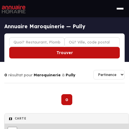
Annuaire Maroquinerie — Pully
Trouver
0
résultat pour
Maroquinerie
à
Pully
0
CARTE