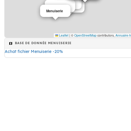
Menuiserie
Menuiserie
Menuiserie
Menuiserie
Leaflet
|
©
OpenStreetMap
contributors,
Annuaire-h
BASE DE DONNÉE MENUISERIE
Achat fichier Menuiserie -20%