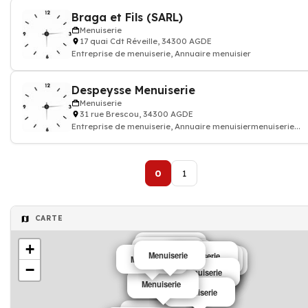
Braga et Fils (SARL)
Menuiserie
17 quai Cdt Réveille, 34300 AGDE
Entreprise de menuiserie, Annuaire menuisier
Despeysse Menuiserie
Menuiserie
31 rue Brescou, 34300 AGDE
Entreprise de menuiserie, Annuaire menuisiermenuiserie...
0
1
CARTE
+
Menuiserie
Menuiserie
Menuiserie
Menuiserie
Menuiserie
Menuiserie
Menuiserie
Menuiserie
−
Menuiserie
Menuiserie
Menuiserie
Menuiserie
Menuiserie
Menuiserie
Menuiserie
Menuiserie