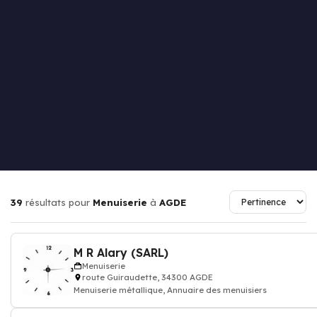
39
résultats pour
Menuiserie
à
AGDE
M R Alary (SARL)
Menuiserie
route Guiraudette, 34300 AGDE
Menuiserie métallique, Annuaire des menuisiers