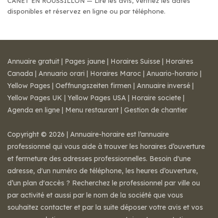
CANET EN ROUSSILLON — Lire les avis, vérifiez les dates
disponibles et réservez en ligne ou par téléphone.
Annuaire gratuit
|
Pages jaune
|
Horaires Suisse
|
Horaires
Canada
|
Annuario orari
|
Horaires Maroc
|
Anuario-horario
|
Yellow Pages
|
Oeffnungszeiten firmen
|
Annuaire inversé
|
Yellow Pages UK
|
Yellow Pages USA
|
Horaire societe
|
Agenda en ligne
|
Menu restaurant
|
Gestion de chantier
Copyright © 2026 | Annuaire-horaire est l’annuaire
professionnel qui vous aide à trouver les horaires d’ouverture
et fermeture des adresses professionnelles. Besoin d'une
adresse, d'un numéro de téléphone, les heures d’ouverture,
d’un plan d'accès ? Recherchez le professionnel par ville ou
par activité et aussi par le nom de la société que vous
souhaitez contacter et par la suite déposer votre avis et vos