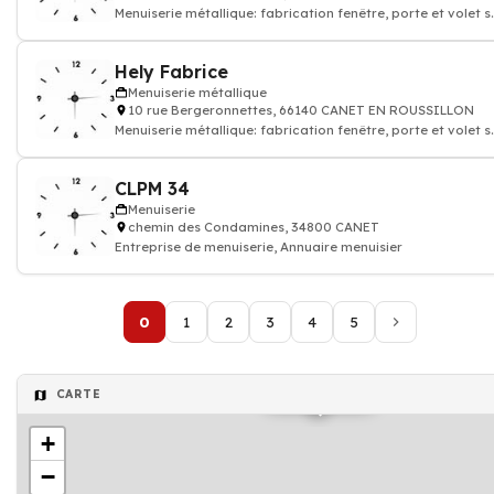
Menuiserie métallique: fabrication fenêtre, porte et volet s
mesure
Hely Fabrice
Menuiserie métallique
10 rue Bergeronnettes, 66140 CANET EN ROUSSILLON
Menuiserie métallique: fabrication fenêtre, porte et volet s
mesure
CLPM 34
Menuiserie
chemin des Condamines, 34800 CANET
Entreprise de menuiserie, Annuaire menuisier
0
1
2
3
4
5
Menuiserie
CARTE
+
−