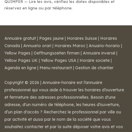
QUIMPER — Lire les avis, vérifiez les dates disponibles et
réservez en ligne ou par téléphone.
Annuaire gratuit
|
Pages jaune
|
Horaires Suisse
|
Horaires
Canada
|
Annuario orari
|
Horaires Maroc
|
Anuario-horario
|
Yellow Pages
|
Oeffnungszeiten firmen
|
Annuaire inversé
|
Yellow Pages UK
|
Yellow Pages USA
|
Horaire societe
|
Agenda en ligne
|
Menu restaurant
|
Gestion de chantier
Copyright © 2026 | Annuaire-horaire est l’annuaire
professionnel qui vous aide à trouver les horaires d’ouverture
et fermeture des adresses professionnelles. Besoin d'une
adresse, d'un numéro de téléphone, les heures d’ouverture,
d’un plan d'accès ? Recherchez le professionnel par ville ou
par activité et aussi par le nom de la société que vous
souhaitez contacter et par la suite déposer votre avis et vos