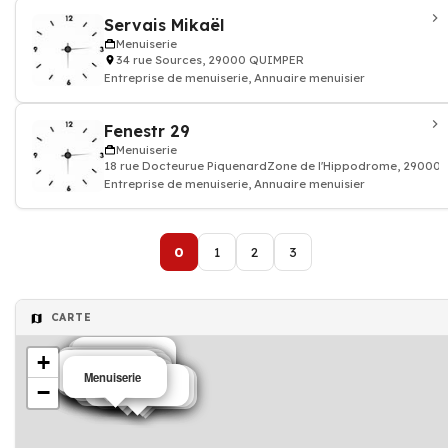
Servais Mikaël
Menuiserie
34 rue Sources, 29000 QUIMPER
Entreprise de menuiserie, Annuaire menuisier
Fenestr 29
Menuiserie
18 rue Docteurue PiquenardZone de l'Hippodrome, 29000
Entreprise de menuiserie, Annuaire menuisier
0
1
2
3
CARTE
+
Menuiserie
Menuiserie
Menuiserie
Menuiserie
Menuiserie
Menuiserie
Menuiserie
Menuiserie
Menuiserie
Menuiserie
Menuiserie
Menuiserie
Menuiserie
Menuiserie
Menuiserie
Menuiserie
Menuiserie
Menuiserie
−
Menuiserie