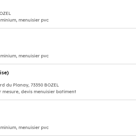
BOZEL
uminium, menuisier pvc
uminium, menuisier pvc
ise)
ard du Planay, 73350 BOZEL
r mesure, devis menuisier batiment
uminium, menuisier pvc