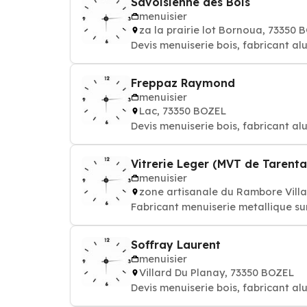
Savoisienne des Bois
menuisier
za la prairie lot Bornoua, 73350 
Devis menuiserie bois, fabricant al
Freppaz Raymond
menuisier
Lac, 73350 BOZEL
Devis menuiserie bois, fabricant al
Vitrerie Leger (MVT de Tarenta
menuisier
zone artisanale du Rambore Vill
Fabricant menuiserie metallique su
Soffray Laurent
menuisier
Villard Du Planay, 73350 BOZEL
Devis menuiserie bois, fabricant al