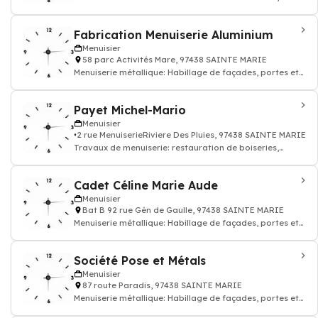
construction de mobiliers en bois, menui
Fabrication Menuiserie Aluminium
Menuisier
58 parc Activités Mare, 97438 SAINTE MARIE
Menuiserie métallique: Habillage de façades, portes et
fenêtres, murs-rideaux, véranda
Payet Michel-Mario
Menuisier
2 rue MenuiserieRiviere Des Pluies, 97438 SAINTE MARIE
Travaux de menuiserie: restauration de boiseries,
construction de mobiliers en bois, menui
Cadet Céline Marie Aude
Menuisier
Bat B 92 rue Gén de Gaulle, 97438 SAINTE MARIE
Menuiserie métallique: Habillage de façades, portes et
fenêtres, murs-rideaux, véranda
Société Pose et Métals
Menuisier
87 route Paradis, 97438 SAINTE MARIE
Menuiserie métallique: Habillage de façades, portes et
fenêtres, murs-rideaux, véranda