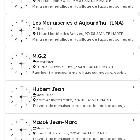
194 rue Jean XXIII, 97438 SAINTE MARIE
Menuiserie métallique: Habillage de façades, portes et
fenêtres, murs-rideaux, véranda
Les Menuiseries d'Aujourd'hui (LMA)
Menuisier
41 rue Montée des Veuves, 97438 SAINTE MARIE
Menuiserie métallique: Habillage de façades, portes et
fenêtres, murs-rideaux, véranda
M.G.2
menuisier
10 rue Gustave Eiffel, 66470 SAINTE MARIE
Fabricant menuiserie metallique sur mesure, devis
menuisier batiment
Hubert Jean
Menuisier
parc Activités Mare, 97438 SAINTE MARIE
Travaux de menuiserie: restauration de boiseries,
construction de mobiliers en bois, menui
Massé Jean-Marc
Menuisier
quart St Jacques, 97230 SAINTE MARIE
Travaux de menuiserie: restauration de boiseries,