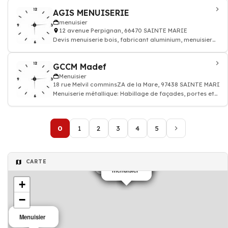
AGIS MENUISERIE
menuisier
12 avenue Perpignan, 66470 SAINTE MARIE
Devis menuiserie bois, fabricant aluminium, menuisier
pvc
GCCM Madef
Menuisier
18 rue Melvil comminsZA de la Mare, 97438 SAINTE MARIE
Menuiserie métallique: Habillage de façades, portes et
fenêtres, murs-rideaux, véranda
0
1
2
3
4
5
menuisier
menuisier
Menuisier
menuisier
CARTE
Menuisier
menuisier
Menuisier
menuisier
menuisier
+
−
Menuisier