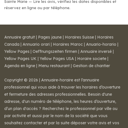
Sainte Marie — Lire les avis, vérifiez les dates disponibles et
réservez en ligne ou par téléphone.
Annuaire gratuit
|
Pages jaune
|
Horaires Suisse
|
Horaires
Canada
|
Annuario orari
|
Horaires Maroc
|
Anuario-horario
|
Yellow Pages
|
Oeffnungszeiten firmen
|
Annuaire inversé
|
Yellow Pages UK
|
Yellow Pages USA
|
Horaire societe
|
Agenda en ligne
|
Menu restaurant
|
Gestion de chantier
Copyright © 2026 | Annuaire-horaire est l’annuaire
professionnel qui vous aide à trouver les horaires d’ouverture
et fermeture des adresses professionnelles. Besoin d'une
adresse, d'un numéro de téléphone, les heures d’ouverture,
d’un plan d'accès ? Recherchez le professionnel par ville ou
par activité et aussi par le nom de la société que vous
souhaitez contacter et par la suite déposer votre avis et vos