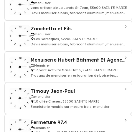
menuisier
zone artisanale La Lande St Jean, 35600 SAINTE MARIE
Devis menuiserie bois, fabricant aluminium, menuisier
pvc
Zanchetta et Fils
menuisier
Les Barraques, 32200 SAINTE MARIE
Devis menuiserie bois, fabricant aluminium, menuisier
pvc
Menuiserie Hubert Bâtiment Et Agencement
Menuisier
17 parc Activité Mare Ilot 3, 97438 SAINTE MARIE
Travaux de menuiserie: restauration de boiseries,
construction de mobiliers en bois, menui
Timouy Jean-Paul
menuisier
10 allée Chenes, 35600 SAINTE MARIE
Ebenisterie meuble sur mesure bois, menuisier
Fermeture 97.4
Menuisier