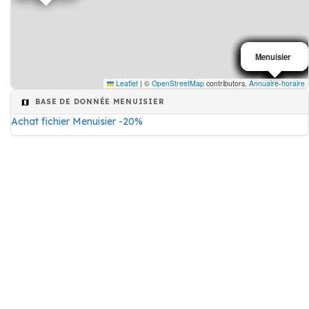
Menuisier
Menuisier
Menuisier
Menuisier
Menuisier
Menuisier
Menuisier
Menuisier
Menuisier
Menuisier
Leaflet
|
©
OpenStreetMap
contributors,
Annuaire-horaire
BASE DE DONNÉE MENUISIER
Achat fichier Menuisier -20%