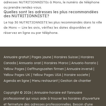
adresses NUTRITIONNISTEs à Mons, le numéro de téléphone
ou prendre rendez-vous.
Quelles sont les adresses les plus recommandées
des NUTRITIONNISTE?
Le top 30 NUTRITIONNISTE les plus recommandés dans la ville
de Mons — Lire les avis, vérifiez les dates disponibles et
réservez en ligne ou par téléphone.
Annuaire gratuit
|
Pages jaune
|
Horaires Suisse
|
Horaires
Canada
|
Annuario orari
|
Horaires Maroc
|
Anuario-horario
|
Yellow Pages
|
Oeffnungszeiten firmen
|
Annuaire inversé
|
Yellow Pages UK
|
Yellow Pages USA
|
Horaire societe
|
Agenda en ligne
|
Menu restaurant
|
Gestion de chantier
Copyright © 2026 | Annuaire-horaire est l’annuaire
professionnel qui vous aide à trouver les horaires d’ouverture
et fermeture des adresses professionnelles. Besoin d'une