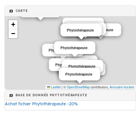
CARTE
Phytothérapeute
+
Phytothérapeute
Phytothérapeute
Phytothérapeute
Phytothérapeute
Phytothérapeute
−
Phytothérapeute
Phytothérapeute
Phytothérapeute
Phytothérapeute
Phytothérapeute
Phytothérapeute
Phytothérapeute
Phytothérapeute
Phytothérapeute
Phytothérapeute
Phytothérapeute
Leaflet
|
©
OpenStreetMap
contributors,
Annuaire-horaire
BASE DE DONNÉE PHYTOTHÉRAPEUTE
Achat fichier Phytothérapeute -20%