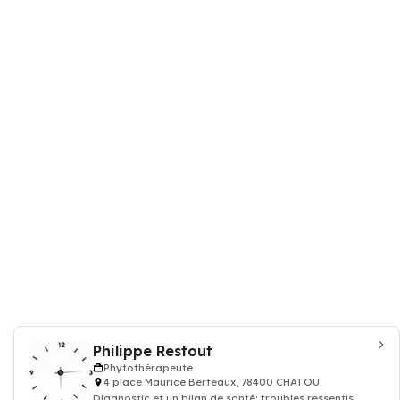
Philippe Restout
Phytothérapeute
4 place Maurice Berteaux, 78400 CHATOU
Diagnostic et un bilan de santé: troubles ressentis,