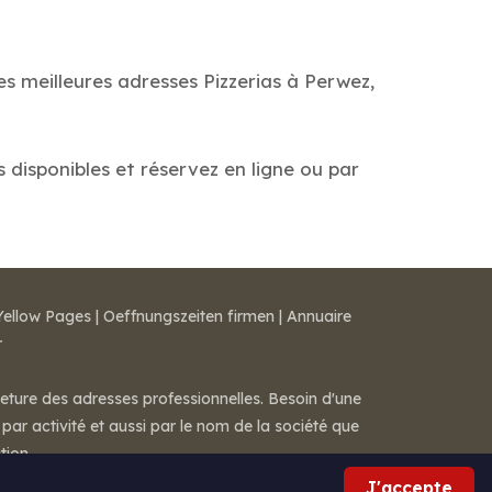
es meilleures adresses Pizzerias à Perwez,
s disponibles et réservez en ligne ou par
Yellow Pages
|
Oeffnungszeiten firmen
|
Annuaire
r
meture des adresses professionnelles. Besoin d'une
par activité et aussi par le nom de la société que
tion.
J'accepte