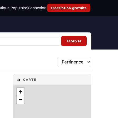
tique Populaire
|
Connexion
|
|
Inscription gratuite
Trouver
CARTE
+
−