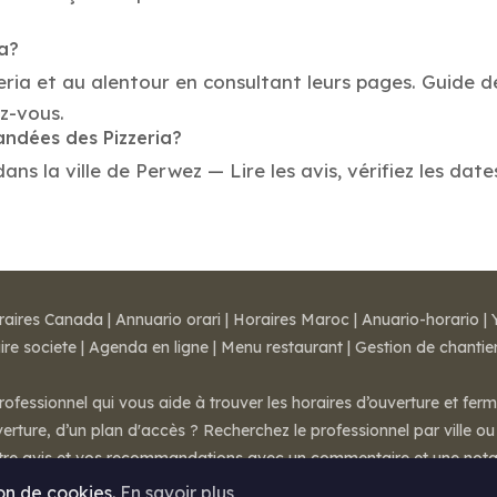
ia?
eria et au alentour en consultant leurs pages. Guide d
z-vous.
andées des Pizzeria?
ns la ville de Perwez — Lire les avis, vérifiez les date
raires Canada
|
Annuario orari
|
Horaires Maroc
|
Anuario-horario
|
ire societe
|
Agenda en ligne
|
Menu restaurant
|
Gestion de chantie
rofessionnel qui vous aide à trouver les horaires d’ouverture et fer
rture, d’un plan d'accès ? Recherchez le professionnel par ville ou 
otre avis et vos recommandations avec un commentaire et une nota
ion de cookies.
En savoir plus