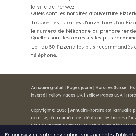
la ville de Perwez.
Quels sont les horaires d'ouverture Pizzer
Trouver les horaires d'ouverture d'un Pizz
le numéro de téléphone ou prendre rende
Quelles sont les adresses les plus recomm
Le top 30 Pizzeria les plus recommandés da
téléphone.
Annuaire gratuit
|
Pages jaune
|
Horaires Suisse
|
Ho
inversé
|
Yellow Pages UK
|
Yellow Pages USA
|
Hora
Copyright © 2026 | Annuaire-horaire est l’annuaire p
adresse, d'un numéro de téléphone, les heures d’ouve
vous souhaitez contacter et par la suite déposer v
Mentions légales
-
Conditions de ventes
-
Contact
En poursuivant votre navigation, vous acceptez l'utilisat