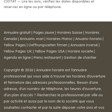
CIOTAT — Lire les avis, vérifiez les dates disponibles et
réservez en ligne ou par téléphone.
Annuaire gratuit
|
Pages jaune
|
Horaires Suisse
|
Horaires
Canada
|
Annuario orari
|
Horaires Maroc
|
Anuario-horario
|
Yellow Pages
|
Oeffnungszeiten firmen
|
Annuaire inversé
|
Yellow Pages UK
|
Yellow Pages USA
|
Horaire societe
|
Agenda en ligne
|
Menu restaurant
|
Gestion de chantier
Copyright © 2026 | Annuaire-horaire est l’annuaire
professionnel qui vous aide à trouver les horaires d’ouverture
et fermeture des adresses professionnelles. Besoin d'une
adresse, d'un numéro de téléphone, les heures d’ouverture,
d’un plan d'accès ? Recherchez le professionnel par ville ou
par activité et aussi par le nom de la société que vous
souhaitez contacter et par la suite déposer votre avis et vos