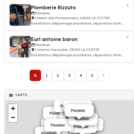
Plomberie Rizzuto
Plombier
chemin des Poissionniers, 13600 LA CIOTAT
installation dépannage plomberie, réparation fuite
d'eau - Plombier
Eurl antoine baron
Plombier
1 chemin Garoutier, 13600 LA CIOTAT
installation dépannage plomberie, réparation fuite
d'eau - Plombier
0
1
2
3
4
5
CARTE
Plombier
Plombier
+
Plombier
Plombier
Plombier
Plombier
Plombier
−
Plombier
Plombier
Plombier
Plombier
Plombier
Plombier
Plombier
Plombier
Plombier