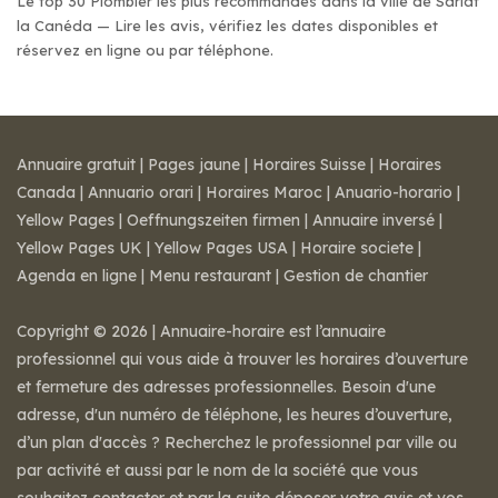
Le top 30 Plombier les plus recommandés dans la ville de Sarlat
la Canéda — Lire les avis, vérifiez les dates disponibles et
réservez en ligne ou par téléphone.
Annuaire gratuit
|
Pages jaune
|
Horaires Suisse
|
Horaires
Canada
|
Annuario orari
|
Horaires Maroc
|
Anuario-horario
|
Yellow Pages
|
Oeffnungszeiten firmen
|
Annuaire inversé
|
Yellow Pages UK
|
Yellow Pages USA
|
Horaire societe
|
Agenda en ligne
|
Menu restaurant
|
Gestion de chantier
Copyright © 2026 | Annuaire-horaire est l’annuaire
professionnel qui vous aide à trouver les horaires d’ouverture
et fermeture des adresses professionnelles. Besoin d'une
adresse, d'un numéro de téléphone, les heures d’ouverture,
d’un plan d'accès ? Recherchez le professionnel par ville ou
par activité et aussi par le nom de la société que vous