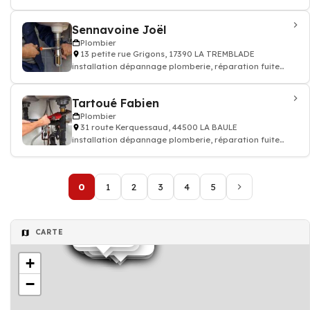
d'eau - Plombier
Sennavoine Joël
Plombier
13 petite rue Grigons, 17390 LA TREMBLADE
installation dépannage plomberie, réparation fuite
d'eau - Plombier
Tartoué Fabien
Plombier
31 route Kerquessaud, 44500 LA BAULE
installation dépannage plomberie, réparation fuite
d'eau - Plombier
0
1
2
3
4
5
Plombier
Plombier
CARTE
Plombier
Plombier
Plombier
Plombier
Plombier
Plombier
Plombier
Plombier
Plombier
Plombier
Plombier
Plombier
Plombier
Plombier
Plombier
Plombier
Plombier
+
−