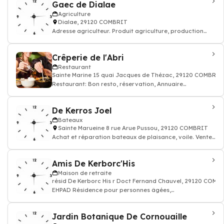
Gaec de Dialae
Agriculture
Dialae, 29120 COMBRIT
Adresse agriculteur. Produit agriculture, production
agricole
Crêperie de l'Abri
Restaurant
Sainte Marine 15 quai Jacques de Thézac, 29120 COMBRIT
Restaurant: Bon resto, réservation, Annuaire
restaurant
De Kerros Joel
Bateaux
Sainte Marueine 8 rue Arue Pussou, 29120 COMBRIT
Achat et réparation bateaux de plaisance, voile. Vente
accessoire nautique
Amis De Kerborc'His
Maison de retraite
résid De Kerborc His r Doct Fernand Chauvel, 29120 COMB
EHPAD Résidence pour personnes âgées,
établissements médicalisés
Jardin Botanique De Cornouaille