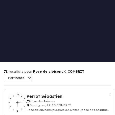
71
résultats pour
Pose de cloisons
à
COMBRIT
Perrot Sébastien
Pose de cloisons
Froutguen, 29120 COMBRIT
Pose de cloisons plaques de plâtre : pose des ossatures
sur les murs