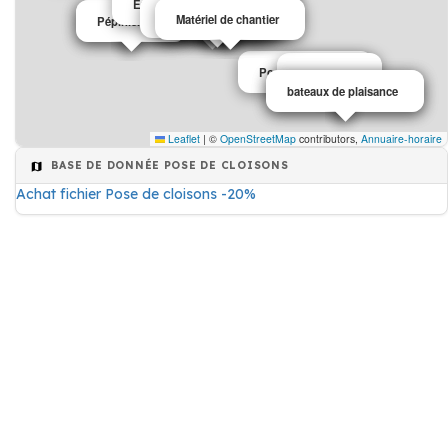
Entreprise de démolition
Pose de cloisons
Maison de retraite
Maison de retraite
Travaux de bâtiment
Matériel de chantier
Agriculture
Agriculteur
Bateaux
Horticulteur
Pépiniériste
Pose de plaques
Restaurant
bateaux de plaisance
bateaux de plaisance
Leaflet
|
©
OpenStreetMap
contributors,
Annuaire-horaire
BASE DE DONNÉE POSE DE CLOISONS
Achat fichier Pose de cloisons -20%