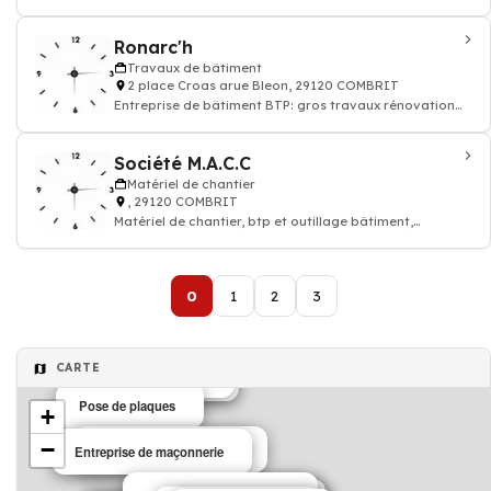
Ronarc'h
Travaux de bâtiment
2 place Croas arue Bleon, 29120 COMBRIT
Entreprise de bâtiment BTP: gros travaux rénovation
appartement, maison
Société M.A.C.C
Matériel de chantier
, 29120 COMBRIT
Matériel de chantier, btp et outillage bâtiment,
bétonnière échafaudage
0
1
2
3
CARTE
Pose de cloisons
Pose de cloisons
Pose de plaques
+
−
Entreprise de démolition
Entreprise de maçonnerie