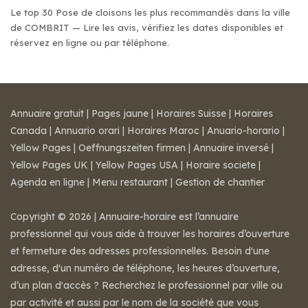
Le top 30 Pose de cloisons les plus recommandés dans la ville
de COMBRIT — Lire les avis, vérifiez les dates disponibles et
réservez en ligne ou par téléphone.
Annuaire gratuit
|
Pages jaune
|
Horaires Suisse
|
Horaires
Canada
|
Annuario orari
|
Horaires Maroc
|
Anuario-horario
|
Yellow Pages
|
Oeffnungszeiten firmen
|
Annuaire inversé
|
Yellow Pages UK
|
Yellow Pages USA
|
Horaire societe
|
Agenda en ligne
|
Menu restaurant
|
Gestion de chantier
Copyright © 2026 | Annuaire-horaire est l’annuaire
professionnel qui vous aide à trouver les horaires d’ouverture
et fermeture des adresses professionnelles. Besoin d'une
adresse, d'un numéro de téléphone, les heures d’ouverture,
d’un plan d'accès ? Recherchez le professionnel par ville ou
par activité et aussi par le nom de la société que vous