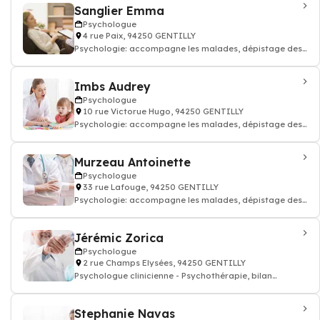
Sanglier Emma
Psychologue
4 rue Paix, 94250 GENTILLY
Psychologie: accompagne les malades, dépistage des
troubles du comportement, Psycho-soci
Imbs Audrey
Psychologue
10 rue Victorue Hugo, 94250 GENTILLY
Psychologie: accompagne les malades, dépistage des
troubles du comportement, Psycho-soci
Murzeau Antoinette
Psychologue
33 rue Lafouge, 94250 GENTILLY
Psychologie: accompagne les malades, dépistage des
troubles du comportement, Psycho-soci
Jérémic Zorica
Psychologue
2 rue Champs Elysées, 94250 GENTILLY
Psychologue clinicienne - Psychothérapie, bilan
psychologique, Psychologue
Stephanie Navas