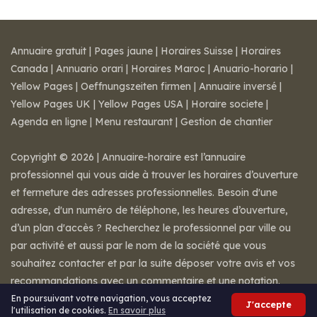
Annuaire gratuit
|
Pages jaune
|
Horaires Suisse
|
Horaires
Canada
|
Annuario orari
|
Horaires Maroc
|
Anuario-horario
|
Yellow Pages
|
Oeffnungszeiten firmen
|
Annuaire inversé
|
Yellow Pages UK
|
Yellow Pages USA
|
Horaire societe
|
Agenda en ligne
|
Menu restaurant
|
Gestion de chantier
Copyright © 2026 | Annuaire-horaire est l’annuaire
professionnel qui vous aide à trouver les horaires d’ouverture
et fermeture des adresses professionnelles. Besoin d'une
adresse, d'un numéro de téléphone, les heures d’ouverture,
d’un plan d'accès ? Recherchez le professionnel par ville ou
par activité et aussi par le nom de la société que vous
souhaitez contacter et par la suite déposer votre avis et vos
recommandations avec un commentaire et une notation.
Mentions légales
-
Conditions de ventes
-
Contact
En poursuivant votre navigation, vous acceptez
J'accepte
l'utilisation de cookies.
En savoir plus