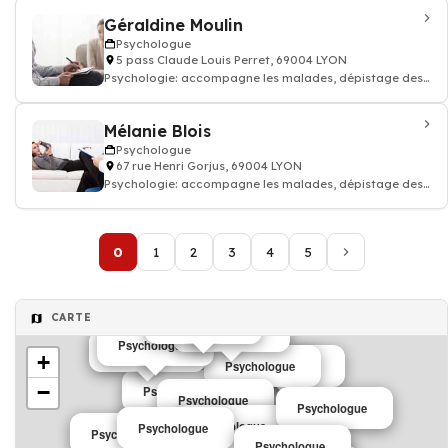
Géraldine Moulin
Psychologue
5 pass Claude Louis Perret, 69004 LYON
Psychologie: accompagne les malades, dépistage des
troubles du comportement, Psycho-soci
Mélanie Blois
Psychologue
67 rue Henri Gorjus, 69004 LYON
Psychologie: accompagne les malades, dépistage des
troubles du comportement, Psycho-soci
0
1
2
3
4
5
CARTE
Psychologue
Psychologue
Psychologue
Psychologue
+
Psychologue
Psychologue
−
Psychologue
Psychologue
Psychologue
Psychologue
Psychologue
Psychologue
Psychologue
Psychologue
Psychologue
Psychologue