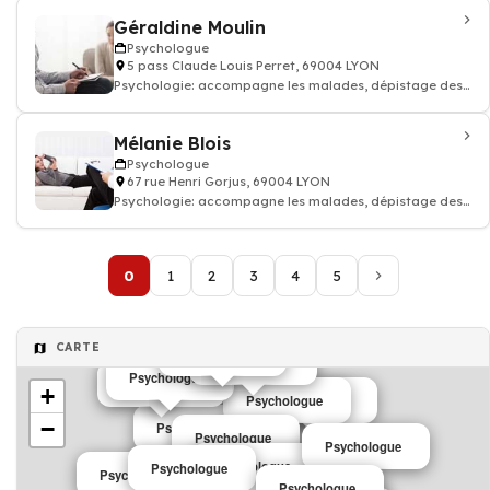
Géraldine Moulin
Psychologue
5 pass Claude Louis Perret, 69004 LYON
Psychologie: accompagne les malades, dépistage des
troubles du comportement, Psycho-soci
Mélanie Blois
Psychologue
67 rue Henri Gorjus, 69004 LYON
Psychologie: accompagne les malades, dépistage des
troubles du comportement, Psycho-soci
0
1
2
3
4
5
CARTE
Psychologue
Psychologue
Psychologue
Psychologue
+
Psychologue
Psychologue
−
Psychologue
Psychologue
Psychologue
Psychologue
Psychologue
Psychologue
Psychologue
Psychologue
Psychologue
Psychologue