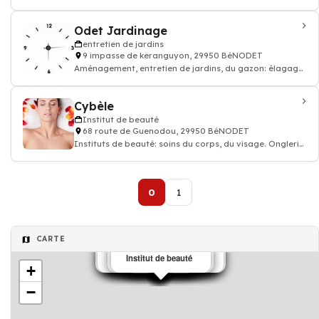
Odet Jardinage
entretien de jardins
9 impasse de keranguyon, 29950 BéNODET
Aménagement, entretien de jardins, du gazon: élagage
d'arbres, abattage
Cybèle
Institut de beauté
68 route de Guenodou, 29950 BéNODET
Instituts de beauté: soins du corps, du visage. Onglerie:
Manucure et pédicure, épilati
0
1
CARTE
Entreprise de maçonnerie
Installation de chauffage
conserves de poissons
Antennes de télévision
Ravalement de façade
Ravalement de façade
bateaux de plaisance
entretien de jardins
Salon de massage
Institut de beauté
Salon de coiffure
Club de sport
Club sports
Restaurant
Restaurant
Croisière
Transport
taxi
Hammam
+
−