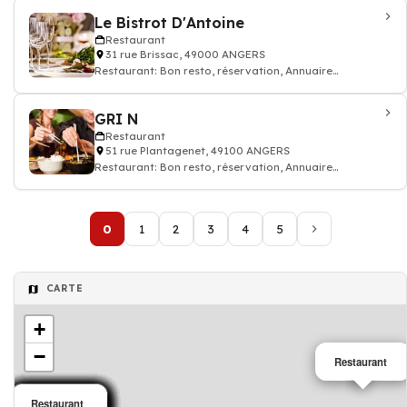
Le Bistrot D'Antoine
Restaurant
31 rue Brissac, 49000 ANGERS
Restaurant: Bon resto, réservation, Annuaire
restaurant
GRI N
Restaurant
51 rue Plantagenet, 49100 ANGERS
Restaurant: Bon resto, réservation, Annuaire
restaurant
0
1
2
3
4
5
CARTE
+
−
Restaurant
Restaurant
Restaurant
Restaurant
Restaurant
Restaurant
Restaurant
Restaurant
Restaurant
Restaurant
Restaurant
Restaurant
Restaurant
Restaurant
Restaurant
Restaurant
Restaurant
Restaurant
Restaurant
Restaurant