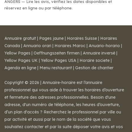
ANGERS — Lire les avis, vérifiez les dates disponibles et
réservez en ligne ou par téléphone.
Annuaire gratuit
|
Pages jaune
|
Horaires Suisse
|
Horaires
Canada
|
Annuario orari
|
Horaires Maroc
|
Anuario-horario
|
Yellow Pages
|
Oeffnungszeiten firmen
|
Annuaire inversé
|
Yellow Pages UK
|
Yellow Pages USA
|
Horaire societe
|
Agenda en ligne
|
Menu restaurant
|
Gestion de chantier
Copyright © 2026 | Annuaire-horaire est l’annuaire
professionnel qui vous aide à trouver les horaires d’ouverture
et fermeture des adresses professionnelles. Besoin d'une
adresse, d'un numéro de téléphone, les heures d’ouverture,
d’un plan d'accès ? Recherchez le professionnel par ville ou
par activité et aussi par le nom de la société que vous
souhaitez contacter et par la suite déposer votre avis et vos