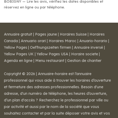
BOBIGNY — Lire les avis, vérifiez les dates disponibles et
réservez en ligne ou par téléphone.
Annuaire gratuit
|
Pages jaune
|
Horaires Suisse
|
Horaires
Canada
|
Annuario orari
|
Horaires Maroc
|
Anuario-horario
|
Yellow Pages
|
Oeffnungszeiten firmen
|
Annuaire inversé
|
Yellow Pages UK
|
Yellow Pages USA
|
Horaire societe
|
Agenda en ligne
|
Menu restaurant
|
Gestion de chantier
Copyright © 2026 | Annuaire-horaire est l’annuaire
professionnel qui vous aide à trouver les horaires d’ouverture
et fermeture des adresses professionnelles. Besoin d'une
adresse, d'un numéro de téléphone, les heures d’ouverture,
d’un plan d'accès ? Recherchez le professionnel par ville ou
par activité et aussi par le nom de la société que vous
souhaitez contacter et par la suite déposer votre avis et vos