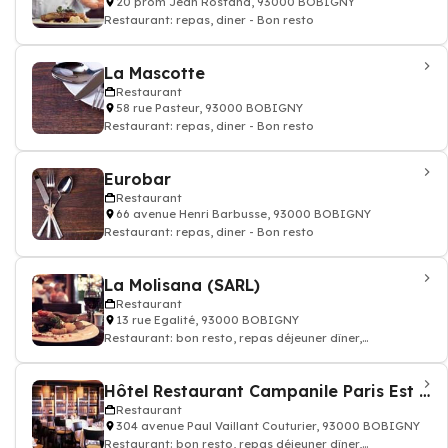
20 prom Jean Rostand, 93000 BOBIGNY
Restaurant: repas, diner - Bon resto
La Mascotte
Restaurant
58 rue Pasteur, 93000 BOBIGNY
Restaurant: repas, diner - Bon resto
Eurobar
Restaurant
66 avenue Henri Barbusse, 93000 BOBIGNY
Restaurant: repas, diner - Bon resto
La Molisana (SARL)
Restaurant
13 rue Egalité, 93000 BOBIGNY
Restaurant: bon resto, repas déjeuner dîner,
restauration
Hôtel Restaurant Campanile Paris Est Bobigny
Restaurant
304 avenue Paul Vaillant Couturier, 93000 BOBIGNY
Restaurant: bon resto, repas déjeuner dîner,