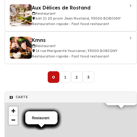
Aux Délices de Rostand
Restaurant
bât 21 20 prom Jean Rostand, 93000 BOBIGNY
Restauration rapide - Fast food restaurant
Kmns
Restaurant
14 rue Marguerite Yourcenar, 93000 BOBIGNY
Restauration rapide - Fast food restaurant
0
1
2
3
CARTE
Restaurant
+
Restaurant
Restaurant
Restaurant
Restaurant
Restaurant
Restaurant
Restaurant
Restaurant
Restaurant
Restaurant
Restaurant
Restaurant
Restaurant
Restaurant
Restaurant
Restaurant
Restaurant
Restaurant
−