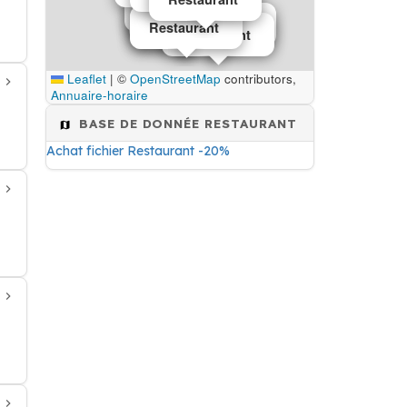
Restaurant
Restaurant
Restaurant
Restaurant
Restaurant
Restaurant
Leaflet
|
©
OpenStreetMap
contributors,
Annuaire-horaire
BASE DE DONNÉE RESTAURANT
Achat fichier Restaurant -20%