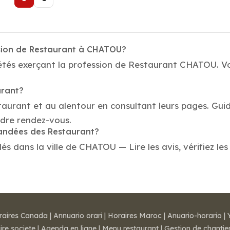
ssion de Restaurant à CHATOU?
étés exerçant la profession de Restaurant CHATOU. Vot
urant?
taurant et au alentour en consultant leurs pages. Gui
dre rendez-vous.
mandées des Restaurant?
 dans la ville de CHATOU — Lire les avis, vérifiez les 
raires Canada
|
Annuario orari
|
Horaires Maroc
|
Anuario-horario
|
ire societe
|
Agenda en ligne
|
Menu restaurant
|
Gestion de chantie