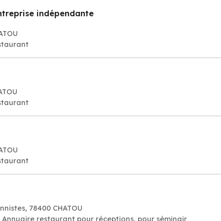
ntreprise indépendante
HATOU
staurant
HATOU
staurant
HATOU
staurant
onnistes, 78400 CHATOU
Restaurant: Bon resto, réservation, Annuaire restaurant pour réceptions, pour séminair