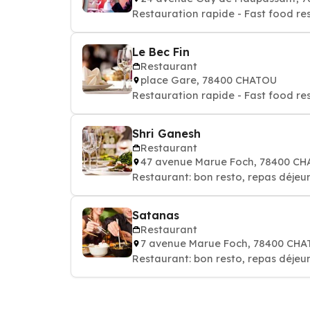
Restauration rapide - Fast food re
Le Bec Fin
Restaurant
place Gare, 78400 CHATOU
Restauration rapide - Fast food re
Shri Ganesh
Restaurant
47 avenue Marue Foch, 78400 C
Restaurant: bon resto, repas déjeun
Satanas
Restaurant
7 avenue Marue Foch, 78400 CH
Restaurant: bon resto, repas déjeun