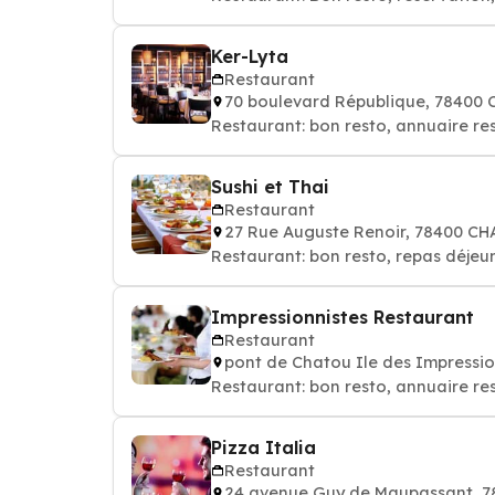
Ker-Lyta
Restaurant
70 boulevard République, 78400
Restaurant: bon resto, annuaire re
Sushi et Thai
Restaurant
27 Rue Auguste Renoir, 78400 C
Restaurant: bon resto, repas déjeun
Impressionnistes Restaurant
Restaurant
pont de Chatou Ile des Impressi
Restaurant: bon resto, annuaire re
Pizza Italia
Restaurant
24 avenue Guy de Maupassant, 