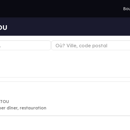
Bou
OU
ATOU
er dîner, restauration