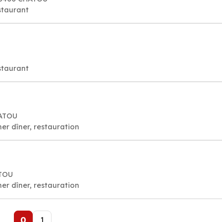
staurant
staurant
HATOU
er dîner, restauration
ATOU
er dîner, restauration
0
1