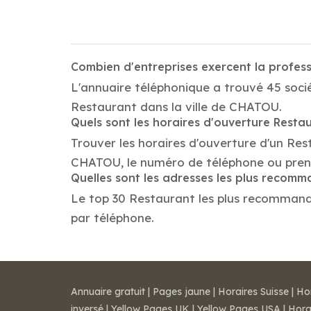
Combien d'entreprises exercent la profe
L'annuaire téléphonique a trouvé 45 soci
Restaurant dans la ville de CHATOU.
Quels sont les horaires d'ouverture Resta
Trouver les horaires d'ouverture d'un Res
CHATOU, le numéro de téléphone ou pren
Quelles sont les adresses les plus recom
Le top 30 Restaurant les plus recommandés
par téléphone.
Annuaire gratuit
|
Pages jaune
|
Horaires Suisse
|
Ho
inversé
|
Yellow Pages UK
|
Yellow Pages USA
|
Hora