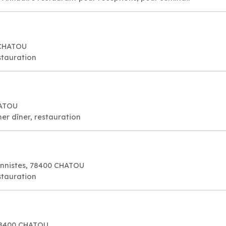
 CHATOU
stauration
HATOU
er dîner, restauration
onnistes, 78400 CHATOU
stauration
78400 CHATOU