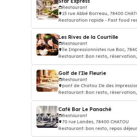
Star Express
Restaurant
15 rue Abbé Borreau, 78400 CHA
Restauration rapide - Fast food re
Les Rives de la Courtille
Restaurant
île Impressionnistes rue Bac, 78
Golf de l'Ile Fleurie
Restaurant
pont de Chatou Ile des impressi
Café Bar Le Panaché
Restaurant
70 rue Landes, 78400 CHATOU
Restaurant: bon resto, repas déjeun