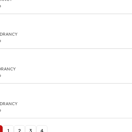
o
0 DRANCY
o
 DRANCY
o
0 DRANCY
o
1
2
3
4