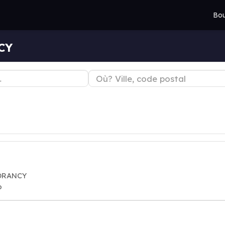
Bou
CY
 DRANCY
o