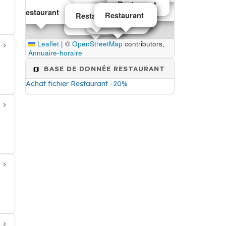
Restaurant
Restaurant
Restaurant
Restaurant
Restaurant
Restaurant
Restaurant
Restaurant
Restaurant
Restaurant
Restaurant
Restaurant
Leaflet
|
©
OpenStreetMap
contributors,
Annuaire-horaire
BASE DE DONNÉE RESTAURANT
Achat fichier Restaurant -20%