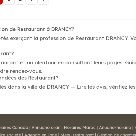
ssion de Restaurant à DRANCY?
étés exerçant la profession de Restaurant DRANCY. Vot
urant?
taurant et au alentour en consultant leurs pages. Gui
dre rendez-vous.
mandées des Restaurant?
 dans la ville de DRANCY — Lire les avis, vérifiez les
raires Canada
|
Annuario orari
|
Horaires Maroc
|
Anuario-horario
|
ire societe
|
Agenda en ligne
|
Menu restaurant
|
Gestion de chantie