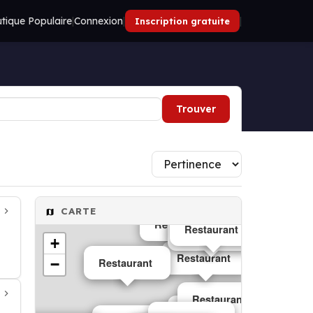
tique Populaire
|
Connexion
|
|
Inscription gratuite
Trouver
CARTE
Restaurant
Restaurant
Restaurant
Restaurant
+
Restaurant
−
Restaurant
Restaurant
Restaurant