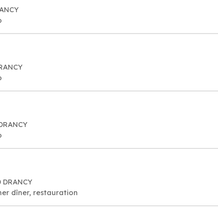
RANCY
o
DRANCY
o
0 DRANCY
o
00 DRANCY
er dîner, restauration