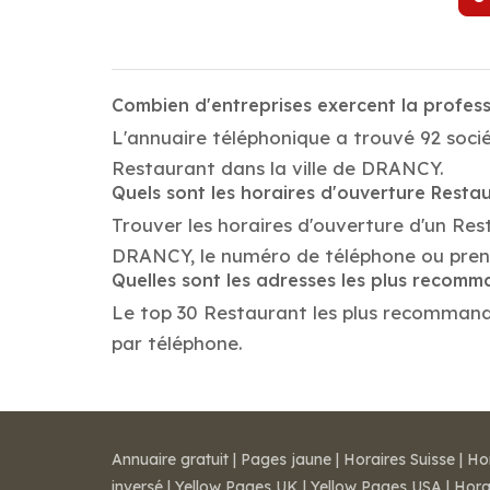
Combien d'entreprises exercent la profe
L'annuaire téléphonique a trouvé 92 soci
Restaurant dans la ville de DRANCY.
Quels sont les horaires d'ouverture Resta
Trouver les horaires d'ouverture d'un Res
DRANCY, le numéro de téléphone ou pren
Quelles sont les adresses les plus recom
Le top 30 Restaurant les plus recommandés
par téléphone.
Annuaire gratuit
|
Pages jaune
|
Horaires Suisse
|
Ho
inversé
|
Yellow Pages UK
|
Yellow Pages USA
|
Hora