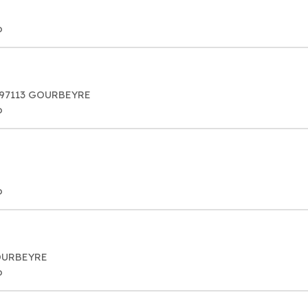
o
 97113 GOURBEYRE
o
o
GOURBEYRE
o