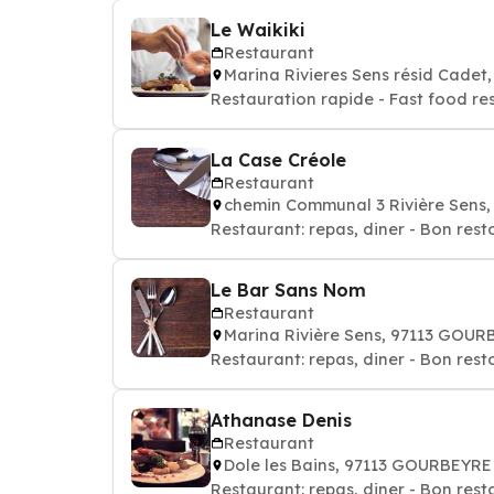
Le Waikiki
Restaurant
Marina Rivieres Sens résid Cade
Restauration rapide - Fast food re
La Case Créole
Restaurant
chemin Communal 3 Rivière Sens
Restaurant: repas, diner - Bon rest
Le Bar Sans Nom
Restaurant
Marina Rivière Sens, 97113 GOU
Restaurant: repas, diner - Bon rest
Athanase Denis
Restaurant
Dole les Bains, 97113 GOURBEYRE
Restaurant: repas, diner - Bon rest