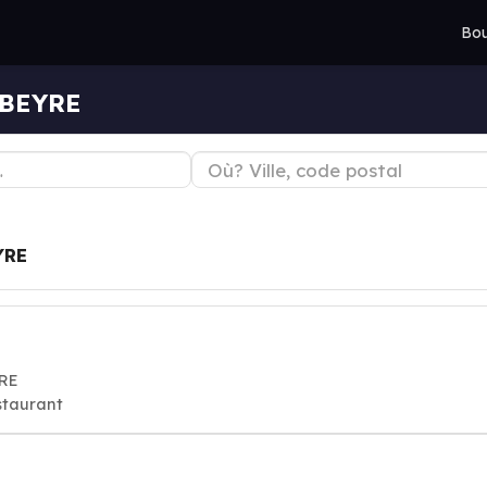
Bou
RBEYRE
YRE
YRE
staurant