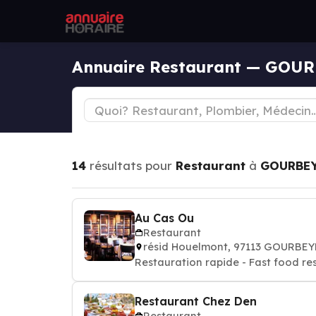
Annuaire Restaurant — GOU
14
résultats pour
Restaurant
à
GOURBE
Au Cas Ou
Restaurant
résid Houelmont, 97113 GOURBE
Restauration rapide - Fast food re
Restaurant Chez Den
Restaurant