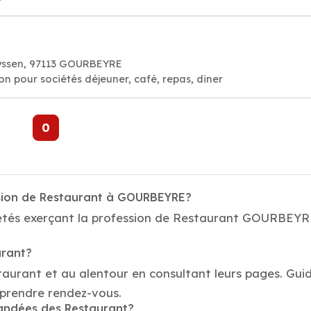
yssen, 97113 GOURBEYRE
on pour sociétés déjeuner, café, repas, diner
0
ssion de Restaurant à GOURBEYRE?
étés exerçant la profession de Restaurant GOURBEYRE.
urant?
taurant et au alentour en consultant leurs pages. Gui
prendre rendez-vous.
mandées des Restaurant?