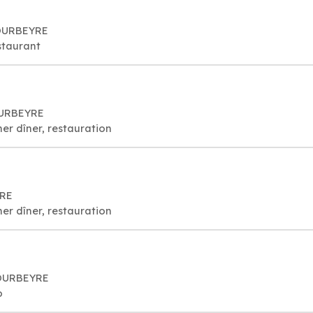
GOURBEYRE
staurant
OURBEYRE
er dîner, restauration
YRE
er dîner, restauration
GOURBEYRE
o