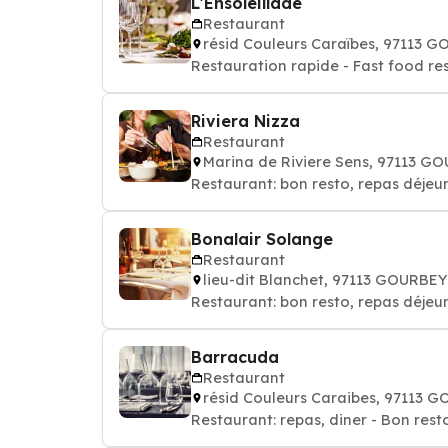
L'Ensoleillade
Restaurant
résid Couleurs Caraïbes, 97113 
Restauration rapide - Fast food re
Riviera Nizza
Restaurant
Marina de Riviere Sens, 97113 G
Restaurant: bon resto, repas déjeun
Bonalair Solange
Restaurant
lieu-dit Blanchet, 97113 GOURBE
Restaurant: bon resto, repas déjeun
Barracuda
Restaurant
résid Couleurs Caraibes, 97113 
Restaurant: repas, diner - Bon rest