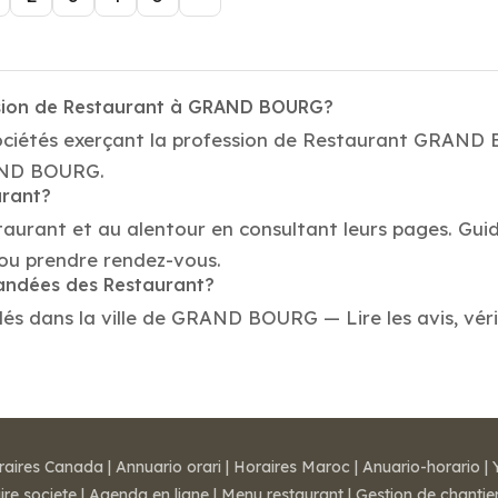
ssion de Restaurant à GRAND BOURG?
sociétés exerçant la profession de Restaurant GRAND
RAND BOURG.
urant?
taurant et au alentour en consultant leurs pages. Gui
u prendre rendez-vous.
mandées des Restaurant?
 dans la ville de GRAND BOURG — Lire les avis, vérifi
raires Canada
|
Annuario orari
|
Horaires Maroc
|
Anuario-horario
|
ire societe
|
Agenda en ligne
|
Menu restaurant
|
Gestion de chantie