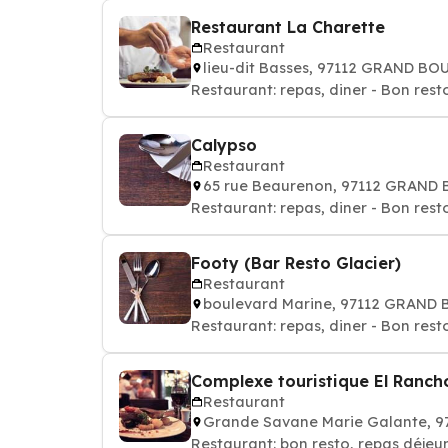
Restaurant La Charette
Restaurant
lieu-dit Basses, 97112 GRAND B
Restaurant: repas, diner - Bon rest
Calypso
Restaurant
65 rue Beaurenon, 97112 GRAND
Restaurant: repas, diner - Bon rest
Footy (Bar Resto Glacier)
Restaurant
boulevard Marine, 97112 GRAND
Restaurant: repas, diner - Bon rest
Complexe touristique El Ranch
Restaurant
Grande Savane Marie Galante, 
Restaurant: bon resto, repas déjeun