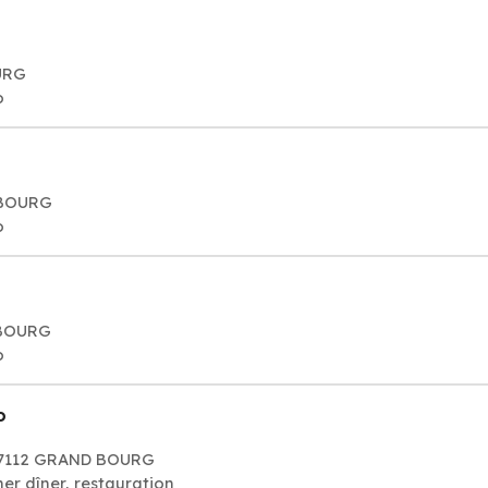
OURG
o
 BOURG
o
 BOURG
o
o
97112 GRAND BOURG
er dîner, restauration