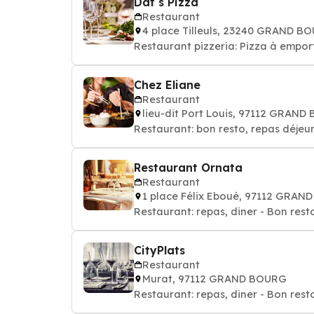
Dat s Pizza
Restaurant
4 place Tilleuls, 23240 GRAND B
Restaurant pizzeria: Pizza à emport
Chez Eliane
Restaurant
lieu-dit Port Louis, 97112 GRAN
Restaurant: bon resto, repas déjeun
Restaurant Ornata
Restaurant
1 place Félix Eboué, 97112 GRA
Restaurant: repas, diner - Bon rest
CityPlats
Restaurant
Murat, 97112 GRAND BOURG
Restaurant: repas, diner - Bon rest