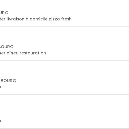
OURG
er livraison à domicile pizza fresh
D BOURG
er dîner, restauration
ND BOURG
o
o