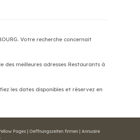
 BOURG. Votre recherche concernait
de des meilleures adresses Restaurants à
ez les dates disponibles et réservez en
Yellow Pages
|
Oeffnungszeiten firmen
|
Annuaire
r