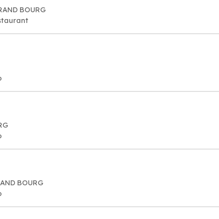
 GRAND BOURG
staurant
o
URG
o
 GRAND BOURG
o