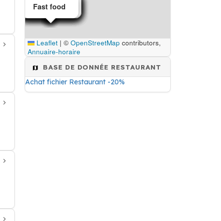
Restaurant
Restaurant
Restaurant
Restaurant
Restaurant
Restaurant
Restaurant
Restaurant
Fast food
Leaflet
|
©
OpenStreetMap
contributors,
Annuaire-horaire
BASE DE DONNÉE RESTAURANT
Achat fichier Restaurant -20%