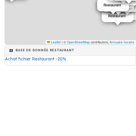
Restaurant
Restaurant
Restaurant
Restaurant
Restaurant
Restaurant
Restaurant
Restaurant
Restaurant
Restaurant
Leaflet
|
©
OpenStreetMap
contributors,
Annuaire-horaire
BASE DE DONNÉE RESTAURANT
Achat fichier Restaurant -20%