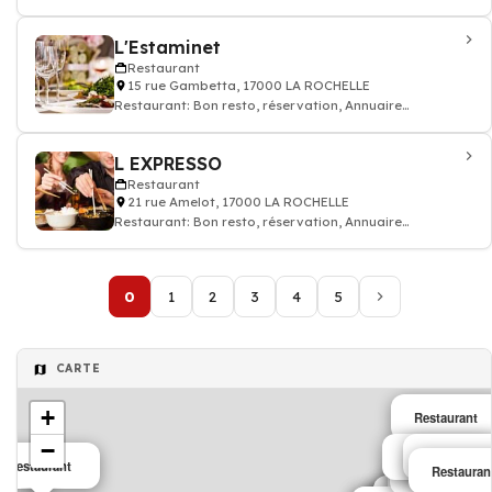
restaurant
L'Estaminet
Restaurant
15 rue Gambetta, 17000 LA ROCHELLE
Restaurant: Bon resto, réservation, Annuaire
restaurant
L EXPRESSO
Restaurant
21 rue Amelot, 17000 LA ROCHELLE
Restaurant: Bon resto, réservation, Annuaire
restaurant
0
1
2
3
4
5
CARTE
+
Restaurant
−
Restaurant
Restaurant
Restauran
Restaurant
Restauran
Restaurant
Restaurant
Restaurant
Restaurant