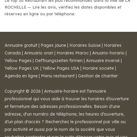
Le top 30 Restaurant les plus recommandés dans la ville de LA
ROCHELLE — Lire les avis, vérifiez les dates disponibles et
réservez en ligne ou par téléphone.
Annuaire gratuit
|
Pages jaune
|
Horaires Suisse
|
Horaires
Canada
|
Annuario orari
|
Horaires Maroc
|
Anuario-horario
|
Yellow Pages
|
Oeffnungszeiten firmen
|
Annuaire inversé
|
Yellow Pages UK
|
Yellow Pages USA
|
Horaire societe
|
Agenda en ligne
|
Menu restaurant
|
Gestion de chantier
Copyright © 2026 | Annuaire-horaire est l’annuaire
professionnel qui vous aide à trouver les horaires d’ouverture
et fermeture des adresses professionnelles. Besoin d'une
adresse, d'un numéro de téléphone, les heures d’ouverture,
d’un plan d'accès ? Recherchez le professionnel par ville ou
par activité et aussi par le nom de la société que vous