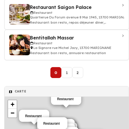
Restaurant Saigon Palace
Restaurant
Quartierue Du Forum avenue 8 Mai 1945, 13700 MARIGNAN
Restaurant: bon resto, repas déjeuner dîner,
restauration
Bentitallah Massar
Restaurant
La Signore rue Michel Jazy, 13700 MARIGNANE
Restaurant: bon resto, annuaire restauration
0
1
2
CARTE
Restaurant
+
−
Restaurant
Restaurant
Restaurant
Restaurant
Restaurant
Restaurant
Restaurant
Restaurant
Restaurant