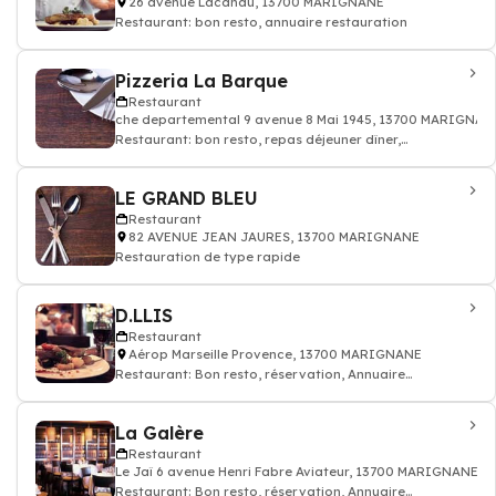
26 avenue Lacanau, 13700 MARIGNANE
Restaurant: bon resto, annuaire restauration
Pizzeria La Barque
Restaurant
che departemental 9 avenue 8 Mai 1945, 13700 MARIGNAN
Restaurant: bon resto, repas déjeuner dîner,
restauration
LE GRAND BLEU
Restaurant
82 AVENUE JEAN JAURES, 13700 MARIGNANE
Restauration de type rapide
D.LLIS
Restaurant
Aérop Marseille Provence, 13700 MARIGNANE
Restaurant: Bon resto, réservation, Annuaire
restaurant
La Galère
Restaurant
Le Jaî 6 avenue Henri Fabre Aviateur, 13700 MARIGNANE
Restaurant: Bon resto, réservation, Annuaire