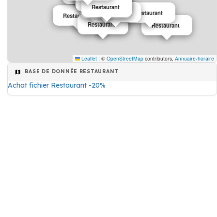
Restaurant
Restaurant
Restaurant
Restaurant
Restaurant
Restaurant
Restaurant
Restaurant
Restaurant
Restaurant
Leaflet
|
©
OpenStreetMap
contributors,
Annuaire-horaire
BASE DE DONNÉE RESTAURANT
Achat fichier Restaurant -20%