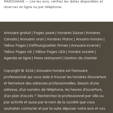
MARIGNANE — Lire les avis, vérifiez les dates disponibles et
réservez en ligne ou par téléphone.
Annuaire gratuit
|
Pages jaune
|
Horaires Suisse
|
Horaires
Canada
|
Annuario orari
|
Horaires Maroc
|
Anuario-horario
|
Yellow Pages
|
Oeffnungszeiten firmen
|
Annuaire inversé
|
Yellow Pages UK
|
Yellow Pages USA
|
Horaire societe
|
Agenda en ligne
|
Menu restaurant
|
Gestion de chantier
Copyright © 2026 | Annuaire-horaire est l’annuaire
professionnel qui vous aide à trouver les horaires d’ouverture
et fermeture des adresses professionnelles. Besoin d'une
adresse, d'un numéro de téléphone, les heures d’ouverture,
d’un plan d'accès ? Recherchez le professionnel par ville ou
par activité et aussi par le nom de la société que vous
souhaitez contacter et par la suite déposer votre avis et vos