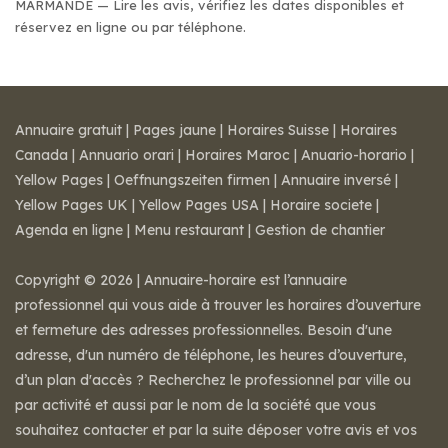
MARMANDE — Lire les avis, vérifiez les dates disponibles et
réservez en ligne ou par téléphone.
Annuaire gratuit
|
Pages jaune
|
Horaires Suisse
|
Horaires
Canada
|
Annuario orari
|
Horaires Maroc
|
Anuario-horario
|
Yellow Pages
|
Oeffnungszeiten firmen
|
Annuaire inversé
|
Yellow Pages UK
|
Yellow Pages USA
|
Horaire societe
|
Agenda en ligne
|
Menu restaurant
|
Gestion de chantier
Copyright © 2026 | Annuaire-horaire est l’annuaire
professionnel qui vous aide à trouver les horaires d’ouverture
et fermeture des adresses professionnelles. Besoin d'une
adresse, d'un numéro de téléphone, les heures d’ouverture,
d’un plan d'accès ? Recherchez le professionnel par ville ou
par activité et aussi par le nom de la société que vous
souhaitez contacter et par la suite déposer votre avis et vos