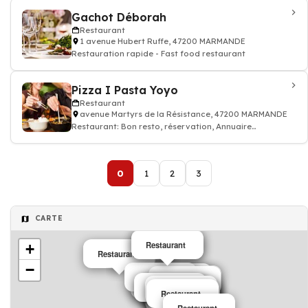
Gachot Déborah
Restaurant
1 avenue Hubert Ruffe, 47200 MARMANDE
Restauration rapide - Fast food restaurant
Pizza I Pasta Yoyo
Restaurant
avenue Martyrs de la Résistance, 47200 MARMANDE
Restaurant: Bon resto, réservation, Annuaire
restaurant
0
1
2
3
CARTE
Restaurant
Restaurant
+
Restaurant
−
Restaurant
Restaurant
Restaurant
Restaurant
Restaurant
Restaurant
Restaurant
Restaurant
Restaurant
Restaurant
Restaurant
Restaurant
Restaurant
Restaurant