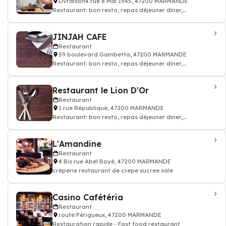
Livraison4 rue 8 Mai 1945, 47200 MARMANDE
Restaurant: bon resto, repas déjeuner dîner,
restauration
JINJAH CAFE
Restaurant
59 boulevard Gambetta, 47200 MARMANDE
Restaurant: bon resto, repas déjeuner dîner,
restauration
Restaurant le Lion D'Or
Restaurant
1 rue République, 47200 MARMANDE
Restaurant: bon resto, repas déjeuner dîner,
restauration
L'Amandine
Restaurant
4 Bis rue Abel Boyé, 47200 MARMANDE
crêperie restaurant de crepe sucree sale
Casino Cafétéria
Restaurant
route Périgueux, 47200 MARMANDE
Restauration rapide - Fast food restaurant