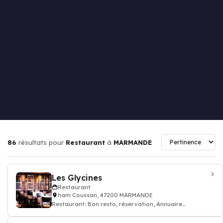
86
résultats pour
Restaurant
à
MARMANDE
Les Glycines
Restaurant
ham Coussan, 47200 MARMANDE
Restaurant: Bon resto, réservation, Annuaire
restaurant