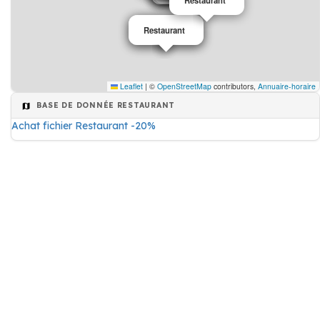
Restaurant
Restaurant
Restaurant
Leaflet
|
©
OpenStreetMap
contributors,
Annuaire-horaire
BASE DE DONNÉE RESTAURANT
Achat fichier Restaurant -20%