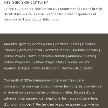
des Salon de coiffure?
Le top 30 Salon de coiffure les plus recommandés dans la ville
de AMIENS — Lire les avis, vérifiez les dates disponibles et
réservez en ligne ou par téléphone.
Annuaire gratuit
|
Pages jaune
|
Horaires Suisse
|
Horaires
Canada
|
Annuario orari
|
Horaires Maroc
|
Anuario-horario
|
Yellow Pages
|
Oeffnungszeiten firmen
|
Annuaire inversé
|
Yellow Pages UK
|
Yellow Pages USA
|
Horaire societe
|
Agenda en ligne
|
Menu restaurant
|
Gestion de chantier
Copyright © 2026 | Annuaire-horaire est l’annuaire
professionnel qui vous aide à trouver les horaires d’ouverture
et fermeture des adresses professionnelles. Besoin d'une
adresse, d'un numéro de téléphone, les heures d’ouverture,
d’un plan d'accès ? Recherchez le professionnel par ville ou