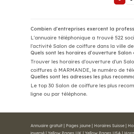
Combien d'entreprises exercent la profe
L'annuaire téléphonique a trouvé 522 so
l'activité Salon de coiffure dans la vill
Quels sont les horaires d'ouverture Salon 
Trouver les horaires d'ouverture d'un Sal
coiffures à MARMANDE, le numéro de tél
Quelles sont les adresses les plus recomm
Le top 30 Salon de coiffure les plus reco
ligne ou par téléphone.
Annuaire gratuit
|
Pages jaune
|
Horaires Suisse
|
Ho
inversé
|
Yellow Pages UK
|
Yellow Pages USA
|
Hora