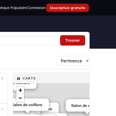
tique Populaire
|
Connexion
|
|
Inscription gratuite
Trouver
CARTE
Salon de coiffure
+
−
Salon de coiffure
Salon de coiffure
Salon de coiffure
Salon de coiffure