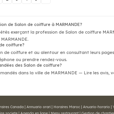
ssion de Salon de coiffure à MARMANDE?
ciétés exerçant la profession de Salon de coiffure M
e de MARMANDE.
de coiffure?
on de coiffure et au alentour en consultant leurs page
éphone ou prendre rendez-vous.
andées des Salon de coiffure?
mmandés dans la ville de MARMANDE — Lire les avis, vér
raires Canada
|
Annuario orari
|
Horaires Maroc
|
Anuario-horario
|
ire societe
|
Agenda en ligne
|
Menu restaurant
|
Gestion de chantie